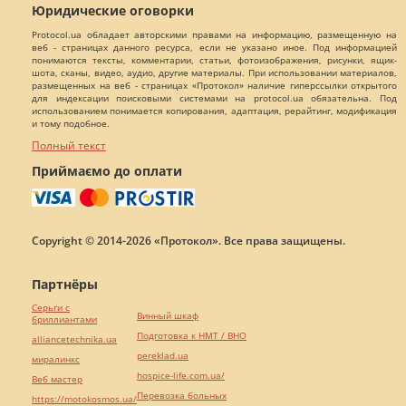
Юридические оговорки
Protocol.ua обладает авторскими правами на информацию, размещенную на
веб - страницах данного ресурса, если не указано иное. Под информацией
понимаются тексты, комментарии, статьи, фотоизображения, рисунки, ящик-
шота, сканы, видео, аудио, другие материалы. При использовании материалов,
размещенных на веб - страницах «Протокол» наличие гиперссылки открытого
для индексации поисковыми системами на protocol.ua обязательна. Под
использованием понимается копирования, адаптация, рерайтинг, модификация
и тому подобное.
Полный текст
Приймаємо до оплати
Copyright © 2014-2026 «Протокол». Все права защищены.
Партнёры
Серьги с
Винный шкаф
бриллиантами
Подготовка к НМТ / ВНО
alliancetechnika.ua
pereklad.ua
миралинкс
hospice-life.com.ua/
Веб мастер
Перевозка больных
https://motokosmos.ua/