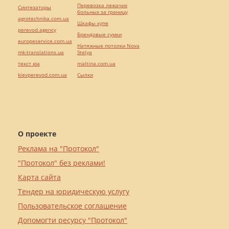
Перевозка лежачих
Синтезаторы
больных за границу
agrotechnika.com.ua
Шкафы купе
perevod.agency
Брендовые сумки
europeservice.com.ua
Натяжные потолки Nova
mk-translations.ua
Stelya
текст юа
maltina.com.ua
kievperevod.com.ua
Cылки
О проекте
Реклама на "Протокол"
"Протокол" без реклами!
Карта сайта
Тендер на юридическую услугу
Пользовательское соглашение
Допомогти ресурсу "Протокол"