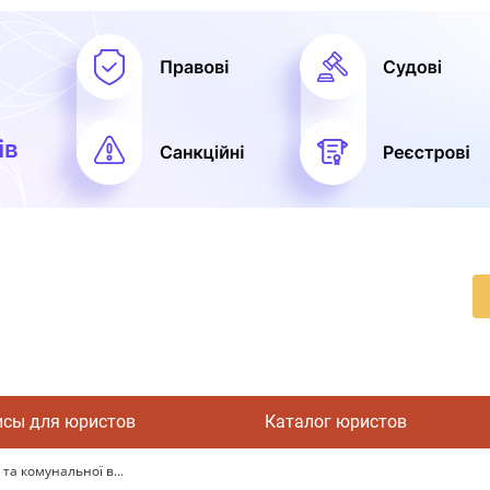
исы для юристов
Каталог юристов
а комунальної в...