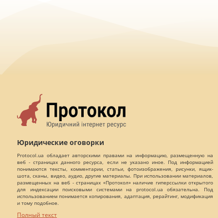
Юридические оговорки
Protocol.ua обладает авторскими правами на информацию, размещенную на
веб - страницах данного ресурса, если не указано иное. Под информацией
понимаются тексты, комментарии, статьи, фотоизображения, рисунки, ящик-
шота, сканы, видео, аудио, другие материалы. При использовании материалов,
размещенных на веб - страницах «Протокол» наличие гиперссылки открытого
для индексации поисковыми системами на protocol.ua обязательна. Под
использованием понимается копирования, адаптация, рерайтинг, модификация
и тому подобное.
Полный текст