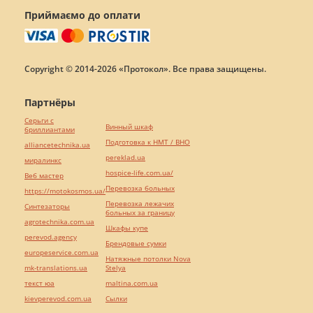
Приймаємо до оплати
Copyright © 2014-2026 «Протокол». Все права защищены.
Партнёры
Серьги с
Винный шкаф
бриллиантами
Подготовка к НМТ / ВНО
alliancetechnika.ua
pereklad.ua
миралинкс
hospice-life.com.ua/
Веб мастер
Перевозка больных
https://motokosmos.ua/
Перевозка лежачих
Синтезаторы
больных за границу
agrotechnika.com.ua
Шкафы купе
perevod.agency
Брендовые сумки
europeservice.com.ua
Натяжные потолки Nova
mk-translations.ua
Stelya
текст юа
maltina.com.ua
kievperevod.com.ua
Cылки