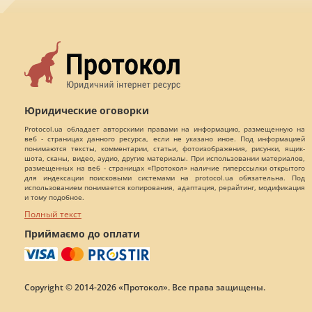
Юридические оговорки
Protocol.ua обладает авторскими правами на информацию, размещенную на
веб - страницах данного ресурса, если не указано иное. Под информацией
понимаются тексты, комментарии, статьи, фотоизображения, рисунки, ящик-
шота, сканы, видео, аудио, другие материалы. При использовании материалов,
размещенных на веб - страницах «Протокол» наличие гиперссылки открытого
для индексации поисковыми системами на protocol.ua обязательна. Под
использованием понимается копирования, адаптация, рерайтинг, модификация
и тому подобное.
Полный текст
Приймаємо до оплати
Copyright © 2014-2026 «Протокол». Все права защищены.