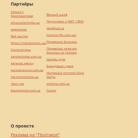
Партнёры
Серьги с
Винный шкаф
бриллиантами
Подготовка к НМТ / ВНО
alliancetechnika.ua
pereklad.ua
миралинкс
hospice-life.com.ua/
Веб мастер
Перевозка больных
https://motokosmos.ua/
Перевозка лежачих
Синтезаторы
больных за границу
agrotechnika.com.ua
Шкафы купе
perevod.agency
Брендовые сумки
europeservice.com.ua
Натяжные потолки Nova
mk-translations.ua
Stelya
текст юа
maltina.com.ua
kievperevod.com.ua
Cылки
О проекте
Реклама на "Протокол"