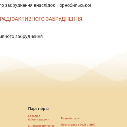
ого забруднення внаслідок Чорнобильської
И РАДІОАКТИВНОГО ЗАБРУДНЕННЯ
тивного забруднення
Партнёры
Серьги с
Винный шкаф
бриллиантами
Подготовка к НМТ / ВНО
alliancetechnika.ua