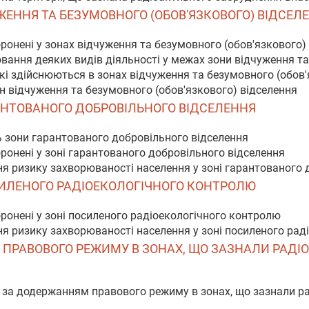
УЖЕННЯ ТА БЕЗУМОВНОГО (ОБОВ'ЯЗКОВОГО) ВІДСЕЛ
оронені у зонах відчуження та безумовного (обов'язкового)
ювання деяких видів діяльності у межах зони відчуження т
 які здійснюються в зонах відчуження та безумовного (обов
он відчуження та безумовного (обов'язкового) відселення
РАНТОВАНОГО ДОБРОВІЛЬНОГО ВІДСЕЛЕННЯ
ь зони гарантованого добровільного відселення
оронені у зоні гарантованого добровільного відселення
я ризику захворюваності населення у зоні гарантованого 
СИЛЕНОГО РАДІОЕКОЛОГІЧНОГО КОНТРОЛЮ
оронені у зоні посиленого радіоекологічного контролю
я ризику захворюваності населення у зоні посиленого рад
М ПРАВОВОГО РЕЖИМУ В ЗОНАХ, ЩО ЗАЗНАЛИ РАД
 за додержанням правового режиму в зонах, що зазнали р