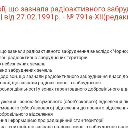
ї, що зазнала радіоактивного забр
 від 27.02.1991р. - № 791а-XII(редак
й, що зазнали радіоактивного забруднення внаслідок Чорн
 зон радіоактивно забруднених територій
о небезпечних земель
ивно забруднених земель
 щодо зон, що зазнали радіоактивного забруднення внаслі
 зонах, що зазнали радіоактивного забруднення
рської діяльності у зонах гарантованого добровільного ві
чуження і зоною безумовного (обов'язкового) відселення пі
мовного (обов'язкового) відселення до повного відселення 
обровільного відселення
ння інформацією про радіаційний стан території
 на території, що зазнала радіоактивного забруднення вн