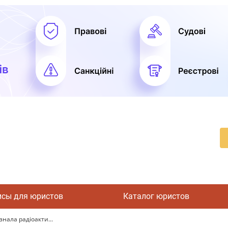
исы для юристов
Каталог юристов
нала радіоакти...