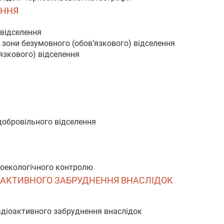
ЕННЯ
 відселення
а зони безумовного (обов’язкового) відселення
'язкового) відселення
добровільного відселення
іоекологічного контролю
ІОАКТИВНОГО ЗАБРУДНЕННЯ ВНАСЛІДОК
адіоактивного забруднення внаслідок