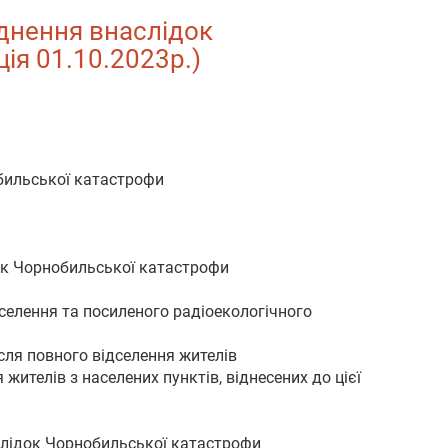
уднення внаслідок
ція 01.10.2023р.)
обильської катастрофи
док Чорнобильської катастрофи
дселення та посиленого радіоекологічного
сля повного відселення жителів
жителів з населених пунктів, віднесених до цієї
аслідок Чорнобильської катастрофи