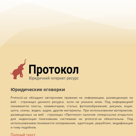
Юридические оговорки
Protocol.ua обладает авторскими правами на информацию, размещенную на
веб - страницах данного ресурса, если не указано иное. Под информацией
понимаются тексты, комментарии, статьи, фотоизображения, рисунки, ящик-
шота, сканы, видео, аудио, другие материалы. При использовании материалов,
размещенных на веб - страницах «Протокол» наличие гиперссылки открытого
для индексации поисковыми системами на protocol.ua обязательна. Под
использованием понимается копирования, адаптация, рерайтинг, модификация
и тому подобное.
Полный текст