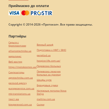
Приймаємо до оплати
Copyright © 2014-2026 «Протокол». Все права защищены.
Партнёры
Серьги с
Винный шкаф
бриллиантами
Подготовка к НМТ / ВНО
alliancetechnika.ua
pereklad.ua
миралинкс
hospice-life.com.ua/
Веб мастер
Перевозка больных
https://motokosmos.ua/
Перевозка лежачих
Синтезаторы
больных за границу
agrotechnika.com.ua
Шкафы купе
perevod.agency
Брендовые сумки
europeservice.com.ua
Натяжные потолки Nova
mk-translations.ua
Stelya
текст юа
maltina.com.ua
kievperevod.com.ua
Cылки