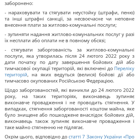
заборонено:
- нараховувати та стягувати неустойку (штрафи, пеню)
та інші штрафні санкції, за несвоєчасне чи неповне
внесення плати за житлово-комунальні послуги;
- зупиняти надання житлово-комунальних послуг у разі
їх несплати або оплати не в повному обсязі;
- стягувати заборгованість за житлово-комунальні
послуги, яка утворилась після 24 лютого 2022 року з
дати початку по дату завершення бойових дій або
тимчасової окупації територій, які включені до
Переліку
територій
, на яких ведуться (велися) бойові дії або
тимчасово окупованих Російською Федерацією.
Щодо заборгованостей, які виникли до 24 лютого 2022
року, на таких територіях, виконавець зупиняє
виконавче провадження і не проводить стягнення. У
випадках, стягнення заборгованості коштом майна, яке
було знищене або пошкоджене внаслідок бойових дій,
виконавець також зупиняє виконавче провадження і
таке майно стягненню не підлягає.
Окрім цього, відповідно до
статті 7 Закону України «
Про