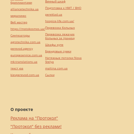
Винный шкаф
бриллиантами
Подготовка к НМТ / ВНО
alliancetechnika.ua
pereklad.ua
миралинкс
hospice-life.com.ua/
Веб мастер
Перевозка больных
https://motokosmos.ua/
Перевозка лежачих
Синтезаторы
больных за границу
agrotechnika.com.ua
Шкафы купе
perevod.agency
Брендовые сумки
europeservice.com.ua
Натяжные потолки Nova
mk-translations.ua
Stelya
текст юа
maltina.com.ua
kievperevod.com.ua
Cылки
О проекте
Реклама на "Протокол"
"Протокол" без реклами!