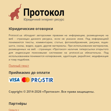
Юридические оговорки
Protocol.ua обладает авторскими правами на информацию, размещенную на
веб - страницах данного ресурса, если не указано иное. Под информацией
понимаются тексты, комментарии, статьи, фотоизображения, рисунки, ящик-
шота, сканы, видео, аудио, другие материалы. При использовании материалов,
размещенных на веб - страницах «Протокол» наличие гиперссылки открытого
для индексации поисковыми системами на protocol.ua обязательна. Под
использованием понимается копирования, адаптация, рерайтинг, модификация
и тому подобное.
Полный текст
Приймаємо до оплати
Copyright © 2014-2026 «Протокол». Все права защищены.
Партнёры
Серьги с