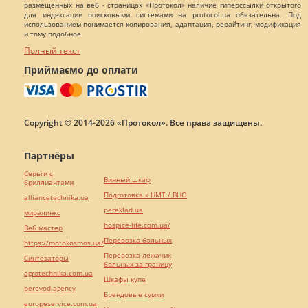
размещенных на веб - страницах «Протокол» наличие гиперссылки открытого
для индексации поисковыми системами на protocol.ua обязательна. Под
использованием понимается копирования, адаптация, рерайтинг, модификация
и тому подобное.
Полный текст
Приймаємо до оплати
Copyright © 2014-2026 «Протокол». Все права защищены.
Партнёры
Серьги с
Винный шкаф
бриллиантами
Подготовка к НМТ / ВНО
alliancetechnika.ua
pereklad.ua
миралинкс
hospice-life.com.ua/
Веб мастер
Перевозка больных
https://motokosmos.ua/
Перевозка лежачих
Синтезаторы
больных за границу
agrotechnika.com.ua
Шкафы купе
perevod.agency
Брендовые сумки
europeservice.com.ua