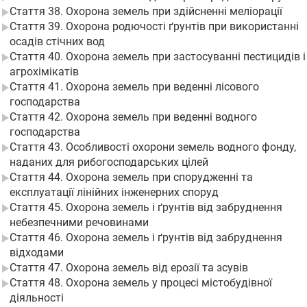
Стаття 38. Охорона земель при здійсненні меліорації
Стаття 39. Охорона родючості ґрунтів при використанні
осадів стічних вод
Стаття 40. Охорона земель при застосуванні пестицидів і
агрохімікатів
Стаття 41. Охорона земель при веденні лісового
господарства
Стаття 42. Охорона земель при веденні водного
господарства
Стаття 43. Особливості охорони земель водного фонду,
наданих для рибогосподарських цілей
Стаття 44. Охорона земель при спорудженні та
експлуатації лінійних інженерних споруд
Стаття 45. Охорона земель і ґрунтів від забруднення
небезпечними речовинами
Стаття 46. Охорона земель і ґрунтів від забруднення
відходами
Стаття 47. Охорона земель від ерозії та зсувів
Стаття 48. Охорона земель у процесі містобудівної
діяльності