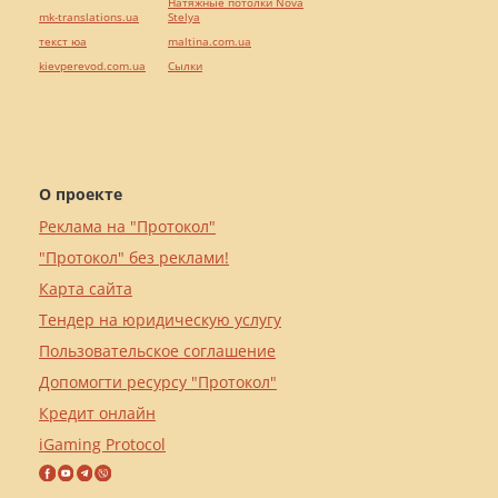
Натяжные потолки Nova
mk-translations.ua
Stelya
текст юа
maltina.com.ua
kievperevod.com.ua
Cылки
О проекте
Реклама на "Протокол"
"Протокол" без реклами!
Карта сайта
Тендер на юридическую услугу
Пользовательское соглашение
Допомогти ресурсу "Протокол"
Кредит онлайн
iGaming Protocol