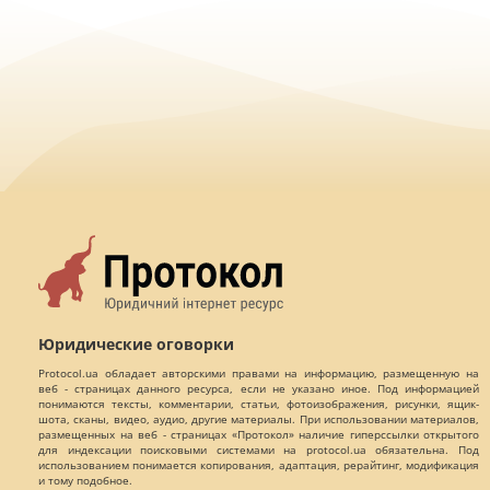
Юридические оговорки
Protocol.ua обладает авторскими правами на информацию, размещенную на
веб - страницах данного ресурса, если не указано иное. Под информацией
понимаются тексты, комментарии, статьи, фотоизображения, рисунки, ящик-
шота, сканы, видео, аудио, другие материалы. При использовании материалов,
размещенных на веб - страницах «Протокол» наличие гиперссылки открытого
для индексации поисковыми системами на protocol.ua обязательна. Под
использованием понимается копирования, адаптация, рерайтинг, модификация
и тому подобное.