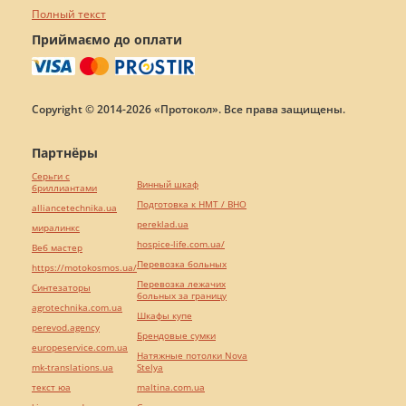
Полный текст
Приймаємо до оплати
Copyright © 2014-2026 «Протокол». Все права защищены.
Партнёры
Серьги с
Винный шкаф
бриллиантами
Подготовка к НМТ / ВНО
alliancetechnika.ua
pereklad.ua
миралинкс
hospice-life.com.ua/
Веб мастер
Перевозка больных
https://motokosmos.ua/
Перевозка лежачих
Синтезаторы
больных за границу
agrotechnika.com.ua
Шкафы купе
perevod.agency
Брендовые сумки
europeservice.com.ua
Натяжные потолки Nova
mk-translations.ua
Stelya
текст юа
maltina.com.ua