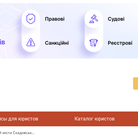
исы для юристов
Каталог юристов
міста Скадовськ...