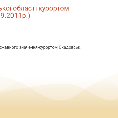
кої області курортом
09.2011р.)
державного значення-курортом Скадовськ.
.