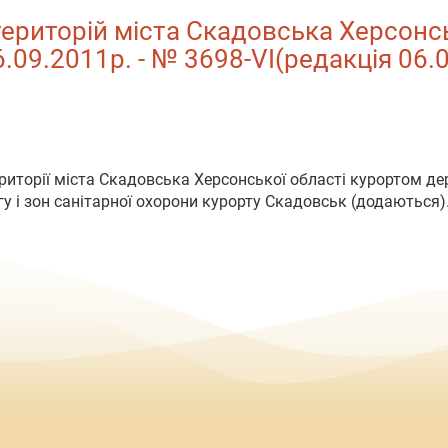
ериторій міста Скадовська Херсонсь
6.09.2011р. - № 3698-VI(редакція 06.
ериторії міста Скадовська Херсонської області курортом 
гу і зон санітарної охорони курорту Скадовськ (додаються)