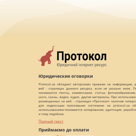
Юридические оговорки
Protocol.ua обладает авторскими правами на информацию,
веб - страницах данного ресурса, если не указано иное. 
понимаются тексты, комментарии, статьи, фотоизображения,
шота, сканы, видео, аудио, другие материалы. При использов
размещенных на веб - страницах «Протокол» наличие гиперс
для индексации поисковыми системами на protocol.ua об
использованием понимается копирования, адаптация, рерайти
и тому подобное.
Полный текст
Приймаємо до оплати