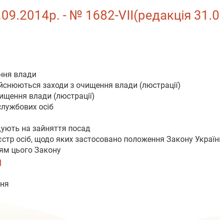
09.2014р. - № 1682-VII(редакція 31.0
ення влади
ійснюються заходи з очищення влади (люстрації)
чищення влади (люстрації)
службових осіб
ндують на зайняття посад
єстр осіб, щодо яких застосовано положення Закону Україн
ням цього Закону
Я
ння