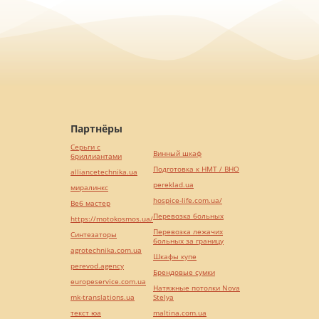
Партнёры
Серьги с
Винный шкаф
бриллиантами
Подготовка к НМТ / ВНО
alliancetechnika.ua
pereklad.ua
миралинкс
hospice-life.com.ua/
Веб мастер
Перевозка больных
https://motokosmos.ua/
Перевозка лежачих
Синтезаторы
больных за границу
agrotechnika.com.ua
Шкафы купе
perevod.agency
Брендовые сумки
europeservice.com.ua
Натяжные потолки Nova
mk-translations.ua
Stelya
текст юа
maltina.com.ua