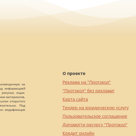
О проекте
Реклама на "Протокол"
 размещенную на
Под информацией
"Протокол" без реклами!
 рисунки, ящик-
ании материалов,
Карта сайта
сылки открытого
язательна. Под
Тендер на юридическую услугу
нг, модификация
Пользовательское соглашение
Допомогти ресурсу "Протокол"
Кредит онлайн