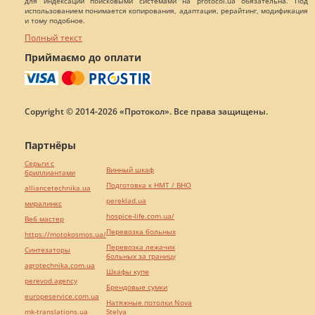
для индексации поисковыми системами на protocol.ua обязательна. Под
использованием понимается копирования, адаптация, рерайтинг, модификация
и тому подобное.
Полный текст
Приймаємо до оплати
Copyright © 2014-2026 «Протокол». Все права защищены.
Партнёры
Серьги с
Винный шкаф
бриллиантами
Подготовка к НМТ / ВНО
alliancetechnika.ua
pereklad.ua
миралинкс
hospice-life.com.ua/
Веб мастер
Перевозка больных
https://motokosmos.ua/
Перевозка лежачих
Синтезаторы
больных за границу
agrotechnika.com.ua
Шкафы купе
perevod.agency
Брендовые сумки
europeservice.com.ua
Натяжные потолки Nova
mk-translations.ua
Stelya