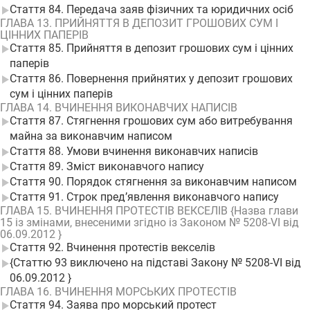
Стаття 84. Передача заяв фізичних та юридичних осіб
ГЛАВА 13. ПРИЙНЯТТЯ В ДЕПОЗИТ ГРОШОВИХ СУМ І
ЦІННИХ ПАПЕРІВ
Стаття 85. Прийняття в депозит грошових сум і цінних
паперів
Стаття 86. Повернення прийнятих у депозит грошових
сум і цінних паперів
ГЛАВА 14. ВЧИНЕННЯ ВИКОНАВЧИХ НАПИСІВ
Стаття 87. Стягнення грошових сум або витребування
майна за виконавчим написом
Стаття 88. Умови вчинення виконавчих написів
Стаття 89. Зміст виконавчого напису
Стаття 90. Порядок стягнення за виконавчим написом
Стаття 91. Строк пред’явлення виконавчого напису
ГЛАВА 15. ВЧИНЕННЯ ПРОТЕСТІВ ВЕКСЕЛІВ {Назва глави
15 із змінами, внесеними згідно із Законом № 5208-VI від
06.09.2012 }
Стаття 92. Вчинення протестів векселів
{Статтю 93 виключено на підставі Закону № 5208-VI від
06.09.2012 }
ГЛАВА 16. ВЧИНЕННЯ МОРСЬКИХ ПРОТЕСТІВ
Стаття 94. Заява про морський протест