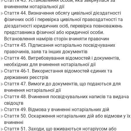
Стаття 43. Установлення особи, яка звернулася за
вчиненням нотаріальної дії
Стаття 44. Визначення обсягу цивільної дієздатності
фізичних осіб і перевірка цивільної правоздатності та
дієздатності юридичних осіб, перевірка повноважень
представника фізичної або юридичної особи.
Встановлення намірів сторін вчиняти правочин
Стаття 45. Підписання нотаріально посвідчуваних
правочинів, заяв та інших документів
Стаття 46. Витребовування відомостей і документів,
необхідних для вчинення нотаріальної дії
Стаття 46-1. Використання відомостей єдиних та
державних реєстрів
Стаття 47. Вимоги до документів, що подаються для
вчинення нотаріальної дії
Стаття 48. Вчинення посвідчувальних написів та видача
свідоцтв
Стаття 49. Відмова у вчиненні нотаріальних дій
Стаття 50. Оскарження нотаріальних дій або відмови у їх
вчиненні
Стаття 51. Заходи, що вживаються нотаріусом або