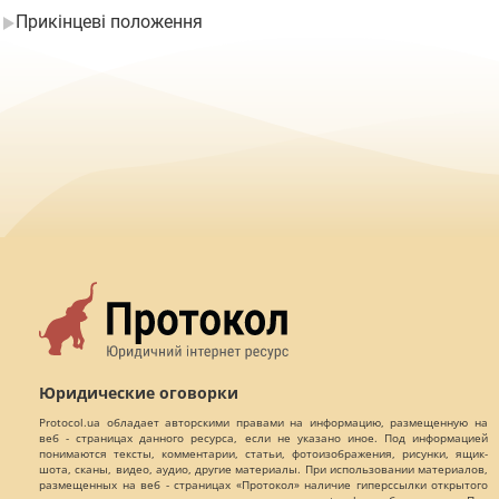
Прикінцеві положення
Юридические оговорки
Protocol.ua обладает авторскими правами на информацию, размещенную на
веб - страницах данного ресурса, если не указано иное. Под информацией
понимаются тексты, комментарии, статьи, фотоизображения, рисунки, ящик-
шота, сканы, видео, аудио, другие материалы. При использовании материалов,
размещенных на веб - страницах «Протокол» наличие гиперссылки открытого