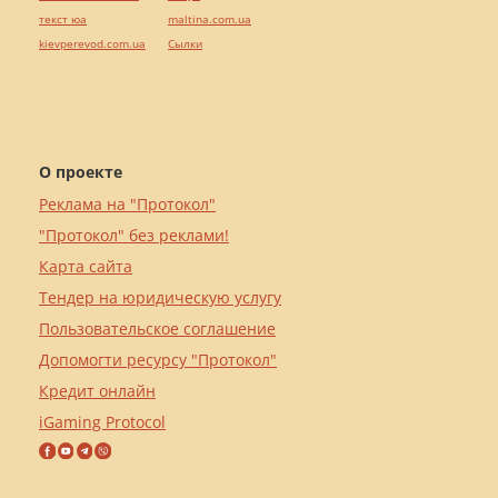
текст юа
maltina.com.ua
kievperevod.com.ua
Cылки
О проекте
Реклама на "Протокол"
"Протокол" без реклами!
Карта сайта
Тендер на юридическую услугу
Пользовательское соглашение
Допомогти ресурсу "Протокол"
Кредит онлайн
iGaming Protocol