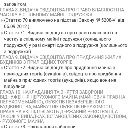
заповітом
ГЛАВА 8. ВИДАЧА СВІДОЦТВА ПРО ПРАВО ВЛАСНОСТІ НА
ЧАСТКУ В СПІЛЬНОМУ МАЙНІ ПОДРУЖЖЯ
{Статтю 70 виключено на підставі Закону № 5208-VI від
06.09.2012 }
Стаття 71. Видача свідоцтва про право власності на
частку в спільному майні подружжя (колишнього
подружжя) у разі смерті одного з подружжя (колишнього
з подружжя)
ГЛАВА 9. ВИДАЧА СВІДОЦТВА ПРО ПРИДБАННЯ ЖИЛИХ
БУДИНКІВ З ПРИЛЮДНИХ ТОРГІВ
Стаття 72. Видача свідоцтв про придбання майна з
прилюдних торгів (аукціонів), свідоцтв про придбання
майна з прилюдних торгів (аукціонів), якщо вони не
відбулися
ГЛАВА 10. НАКЛАДАННЯ ТА ЗНЯТТЯ ЗАБОРОНИ
ВІДЧУЖЕННЯ НЕРУХОМОГО МАЙНА (МАЙНОВИХ ПРАВ НА
НЕРУХОМЕ МАЙНО), ОБ’ЄКТІВ НЕЗАВЕРШЕНОГО
БУДІВНИЦТВА, МАЙБУТНІХ ОБ’ЄКТІВ НЕРУХОМОСТІ,
ПРАВА НА ЯКІ ПІДЛЯГАЮТЬ ДЕРЖАВНІЙ РЕЄСТРАЦІЇ, А
ТАКОЖ У ВИПАДКАХ, ВСТАНОВЛЕНИХ ЗАКОНОДАВСТВОМ,
- РУХОМОГО МАЙНА
Стаття 73. Накладання заборони