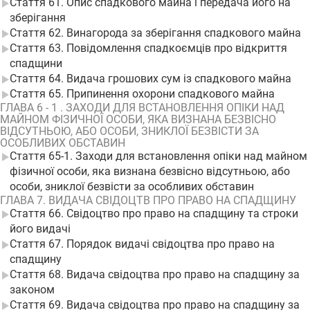
Стаття 61. Опис спадкового майна і передача його на
зберігання
Стаття 62. Винагорода за зберігання спадкового майна
Стаття 63. Повідомлення спадкоємців про відкриття
спадщини
Стаття 64. Видача грошових сум із спадкового майна
Стаття 65. Припинення охорони спадкового майна
ГЛАВА 6 - 1 . ЗАХОДИ ДЛЯ ВСТАНОВЛЕННЯ ОПІКИ НАД
МАЙНОМ ФІЗИЧНОЇ ОСОБИ, ЯКА ВИЗНАНА БЕЗВІСНО
ВІДСУТНЬОЮ, АБО ОСОБИ, ЗНИКЛОЇ БЕЗВІСТИ ЗА
ОСОБЛИВИХ ОБСТАВИН
Стаття 65-1. Заходи для встановлення опіки над майном
фізичної особи, яка визнана безвісно відсутньою, або
особи, зниклої безвісти за особливих обставин
ГЛАВА 7. ВИДАЧА СВІДОЦТВ ПРО ПРАВО НА СПАДЩИНУ
Стаття 66. Свідоцтво про право на спадщину та строки
його видачі
Стаття 67. Порядок видачі свідоцтва про право на
спадщину
Стаття 68. Видача свідоцтва про право на спадщину за
законом
Стаття 69. Видача свідоцтва про право на спадщину за