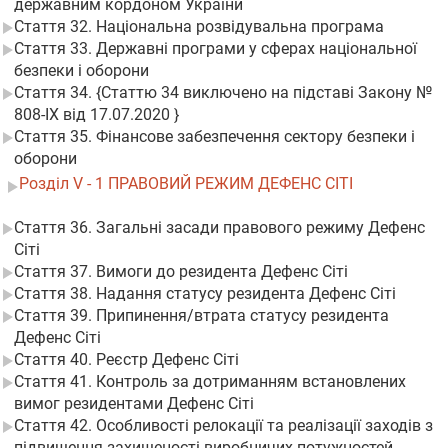
державним кордоном України
Стаття 32. Національна розвідувальна програма
Стаття 33. Державні програми у сферах національної
безпеки і оборони
Стаття 34. {Статтю 34 виключено на підставі Закону №
808-IX від 17.07.2020 }
Стаття 35. Фінансове забезпечення сектору безпеки і
оборони
Розділ V - 1 ПРАВОВИЙ РЕЖИМ ДЕФЕНС СІТІ
Стаття 36. Загальні засади правового режиму Дефенс
Сіті
Стаття 37. Вимоги до резидента Дефенс Сіті
Стаття 38. Надання статусу резидента Дефенс Сіті
Стаття 39. Припинення/втрата статусу резидента
Дефенс Сіті
Стаття 40. Реєстр Дефенс Сіті
Стаття 41. Контроль за дотриманням встановлених
вимог резидентами Дефенс Сіті
Стаття 42. Особливості релокації та реалізації заходів з
підвищення захищеності виробничих потужностей