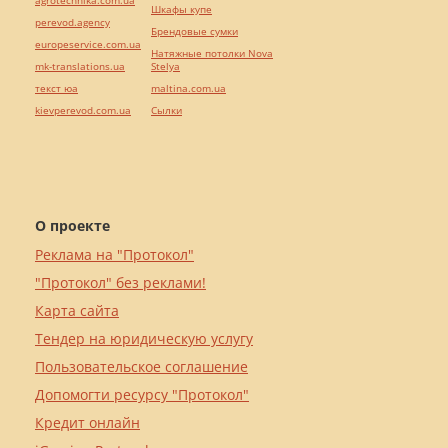
agrotechnika.com.ua
Шкафы купе
perevod.agency
Брендовые сумки
europeservice.com.ua
Натяжные потолки Nova
mk-translations.ua
Stelya
текст юа
maltina.com.ua
kievperevod.com.ua
Cылки
О проекте
Реклама на "Протокол"
"Протокол" без реклами!
Карта сайта
Тендер на юридическую услугу
Пользовательское соглашение
Допомогти ресурсу "Протокол"
Кредит онлайн