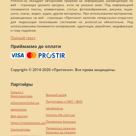
Protocol.ua обладает авторскими правами на информацию, размещенную на
веб - страницах данного ресурса, если не указано иное. Под информацией
понимаются тексты, комментарии, статьи, фотоизображения, рисунки, ящик-
шота, сканы, видео, аудио, другие материалы. При использовании материалов,
размещенных на веб - страницах «Протокол» наличие гиперссылки открытого
для индексации поисковыми системами на protocol.ua обязательна. Под
использованием понимается копирования, адаптация, рерайтинг, модификация
и тому подобное.
Полный текст
Приймаємо до оплати
Copyright © 2014-2026 «Протокол». Все права защищены.
Партнёры
Серьги с
Винный шкаф
бриллиантами
Подготовка к НМТ / ВНО
alliancetechnika.ua
pereklad.ua
миралинкс
hospice-life.com.ua/
Веб мастер
Перевозка больных
https://motokosmos.ua/
Перевозка лежачих
Синтезаторы
больных за границу