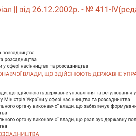
ал || від 26.12.2002р. - № 411-IV(ред
та розсадництва
 та розсадництва
и у сфері насінництва та розсадництва
ИКОНАВЧОЇ ВЛАДИ, ЩО ЗДІЙСНЮЮТЬ ДЕРЖАВНЕ УПР
ади, що здійснюють державне управління та регулювання у
у Міністрів України у сфері насінництва та розсадництва
ьного органу виконавчої влади, що забезпечує формування
тва
ьного органу виконавчої влади, що реалізує державну полі
тва
 РОЗСАДНИЦТВА