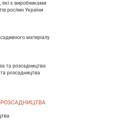
, які є виробниками
тів рослин України
й садивного матеріалу
тва та розсадництва
 та розсадництва
ТА РОЗСАДНИЦТВА
цтва