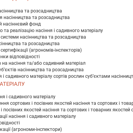
насінництва та розсадництва
я насінництва та розсадництва
й насіннєвий фонд
о та реалізацію насіння і садивного матеріалу
в системи насінництва та розсадництва
асінництва та розсадництва
 сертифікації (агрономів-інспекторів)
інки відповідності
в на насіння та/або садивний матеріал
уб’єктів насінництва та розсадництва
я і садивного матеріалу сортів рослин суб’єктами насінниц
МАТЕРІАЛУ
ння і садивного матеріалу
ння сортових і посівних якостей насіння та сортових і тов
і посівних якостей насіння та сортових і товарних якостей
ції насіння і садивного матеріалу
овідності
ікації (агрономи-інспектори)