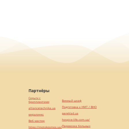
Партнёры
Серьги с
Винный шкаф
бриллиантами
Подготовка к НМТ / ВНО
alliancetechnika.ua
pereklad.ua
миралинкс
hospice-life.com.ua/
Веб мастер
Перевозка больных
https://motokosmos.ua/