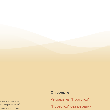
О проекте
Реклама на "Протокол"
 размещенную на
Под информацией
"Протокол" без реклами!
 рисунки, ящик-