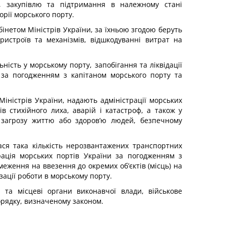
жби, закупівлю та підтримання в належному стані
орії морського порту.
абінетом Міністрів України, за їхньою згодою беруть
пристроїв та механізмів, відшкодуванні витрат на
ність у морському порту, запобігання та ліквідації
и за погодженням з капітаном морського порту та
Міністрів України, надають адміністрації морських
в стихійного лиха, аварій і катастроф, а також у
 загрозу життю або здоров’ю людей, безпечному
ся така кількість нерозвантажених транспортних
рація морських портів України за погодженням з
ження на ввезення до окремих об’єктів (місць) на
ації роботи в морському порту.
 та місцеві органи виконавчої влади, військове
рядку, визначеному законом.