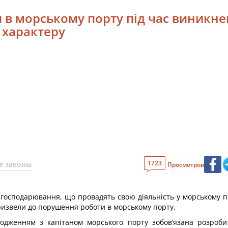
ти в морському порту під час виникн
 характеру
1723
е законы
Просмотров
и господарювання, що провадять свою діяльність у морському п
 призвели до порушення роботи в морському порту.
огодженням з капітаном морського порту зобов’язана розроб