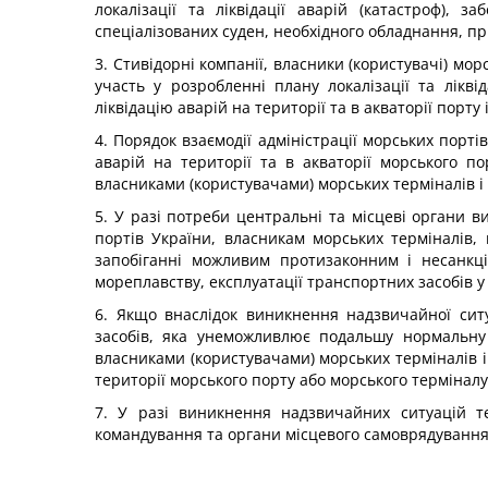
локалізації та ліквідації аварій (катастроф), 
спеціалізованих суден, необхідного обладнання, прис
3. Стивідорні компанії, власники (користувачі) мор
участь у розробленні плану локалізації та лікві
ліквідацію аварій на території та в акваторії порту 
4. Порядок взаємодії адміністрації морських порті
аварій на території та в акваторії морського п
власниками (користувачами) морських терміналів 
5. У разі потреби центральні та місцеві органи в
портів України, власникам морських терміналів, 
запобіганні можливим протизаконним і несанкц
мореплавству, експлуатації транспортних засобів у
6. Якщо внаслідок виникнення надзвичайної сит
засобів, яка унеможливлює подальшу нормальну 
власниками (користувачами) морських терміналів 
території морського порту або морського термінал
7. У разі виникнення надзвичайних ситуацій те
командування та органи місцевого самоврядування