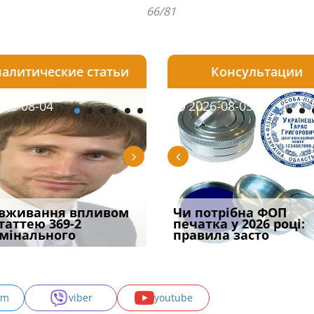
66/81
алитические статьи
Консультации
08-05
26-08-04
2026-07-23
2026-08-05
2026-08-04
2026-08-05
2026-07-30
трафував
вживання впливом
Скорочення під час
Чоловік помер, але
Переоформлення
Чи потрібна ФОП
При зарахуванні в
ира військової
статтею 369-2
воєнного стану: як діяти
позика залишилася: як
відстрочки за іншою
печатка у 2026 році:
покарання днів
и за ігн
мінального
робото
фраза «на
підставою: нов
правила засто
тримання пі
am
viber
youtube