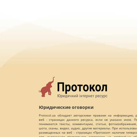
Юридические оговорки
Protocol.ua обладает авторскими правами на информацию,
веб - страницах данного ресурса, если не указано иное. 
понимаются тексты, комментарии, статьи, фотоизображения,
шота, сканы, видео, аудио, другие материалы. При использов
размещенных на веб - страницах «Протокол» наличие гиперс
для индексации поисковыми системами на protocol.ua об