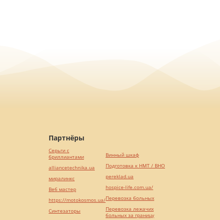
Партнёры
Серьги с
Винный шкаф
бриллиантами
Подготовка к НМТ / ВНО
alliancetechnika.ua
pereklad.ua
миралинкс
hospice-life.com.ua/
Веб мастер
Перевозка больных
https://motokosmos.ua/
Перевозка лежачих
Синтезаторы
больных за границу