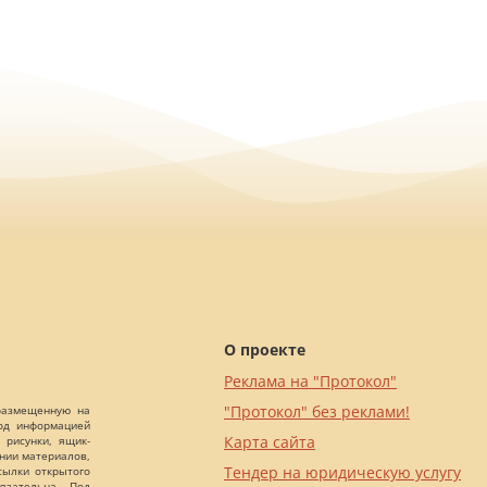
О проекте
Реклама на "Протокол"
"Протокол" без реклами!
 размещенную на
Под информацией
Карта сайта
 рисунки, ящик-
ании материалов,
Тендер на юридическую услугу
сылки открытого
язательна. Под