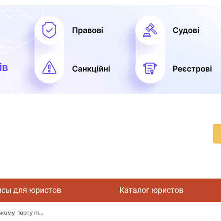
исы для юристов
Каталог юристов
ому порту пі...