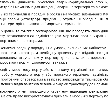
забезпечити діяльність об’єктової аварійно-рятувальної слу
троїв і механізмів для ліквідації аварій на території та в акват
ських терміналів в порядку, в обсязі і на умовах, визначених К
дації аварій (катастроф), придбанні, утриманні обладнання, 
і на території та в акваторії морських терміналів.
в України та суб’єктів господарювання, що провадять свою діяль
орту встановлюється адміністрацією морських портів Україн
і портовими операторами.
иконавчої влади у порядку і на умовах, визначених Кабінетом 
портовим операторам необхідну допомогу у ліквідації наслідкі
іонованим втручанням у портову діяльність, які створюють
 морському порту і схоронності вантажів.
уації у морському порту або морському терміналі накопичила
роботу морського порту або морського терміналу, адмініст
і портовими операторами має право запровадити тимчасові обме
у певних видів вантажів певними видами транспорту до нормаліз
хногенного чи природного характеру відповідні центральні
 мають право використовувати причали в морських портах у по