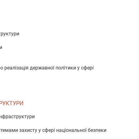
труктури
и
о реалізація державної політики у сфері
ТРУКТУРИ
 інфраструктури
стемами захисту у сфері національної безпеки