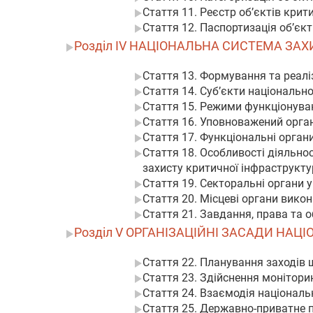
Стаття 11. Реєстр об’єктів крит
Стаття 12. Паспортизація об’єк
Розділ IV НАЦІОНАЛЬНА СИСТЕМА ЗА
Стаття 13. Формування та реалі
Стаття 14. Суб’єкти національн
Стаття 15. Режими функціонуван
Стаття 16. Уповноважений орган
Стаття 17. Функціональні орган
Стаття 18. Особливості діяльно
захисту критичної інфраструкту
Стаття 19. Секторальні органи 
Стаття 20. Місцеві органи викон
Стаття 21. Завдання, права та 
Розділ V ОРГАНІЗАЦІЙНІ ЗАСАДИ НА
Стаття 22. Планування заходів 
Стаття 23. Здійснення монітори
Стаття 24. Взаємодія національ
Стаття 25. Державно-приватне п