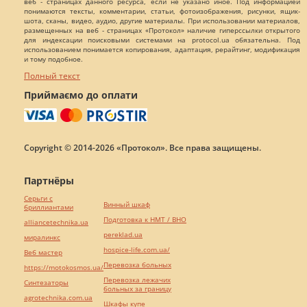
веб - страницах данного ресурса, если не указано иное. Под информацией
понимаются тексты, комментарии, статьи, фотоизображения, рисунки, ящик-
шота, сканы, видео, аудио, другие материалы. При использовании материалов,
размещенных на веб - страницах «Протокол» наличие гиперссылки открытого
для индексации поисковыми системами на protocol.ua обязательна. Под
использованием понимается копирования, адаптация, рерайтинг, модификация
и тому подобное.
Полный текст
Приймаємо до оплати
Copyright © 2014-2026 «Протокол». Все права защищены.
Партнёры
Серьги с
Винный шкаф
бриллиантами
Подготовка к НМТ / ВНО
alliancetechnika.ua
pereklad.ua
миралинкс
hospice-life.com.ua/
Веб мастер
Перевозка больных
https://motokosmos.ua/
Перевозка лежачих
Синтезаторы
больных за границу
agrotechnika.com.ua
Шкафы купе