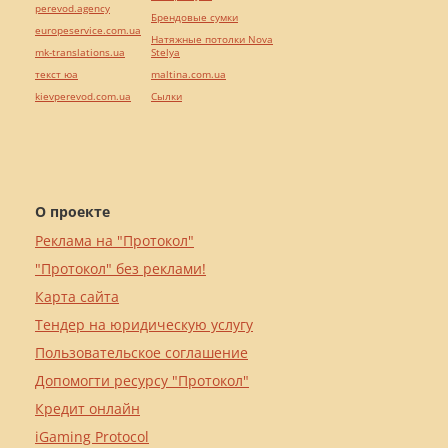
perevod.agency
Брендовые сумки
europeservice.com.ua
Натяжные потолки Nova
mk-translations.ua
Stelya
текст юа
maltina.com.ua
kievperevod.com.ua
Cылки
О проекте
Реклама на "Протокол"
"Протокол" без реклами!
Карта сайта
Тендер на юридическую услугу
Пользовательское соглашение
Допомогти ресурсу "Протокол"
Кредит онлайн
iGaming Protocol