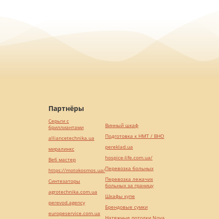
Партнёры
Серьги с
Винный шкаф
бриллиантами
Подготовка к НМТ / ВНО
alliancetechnika.ua
pereklad.ua
миралинкс
hospice-life.com.ua/
Веб мастер
Перевозка больных
https://motokosmos.ua/
Перевозка лежачих
Синтезаторы
больных за границу
agrotechnika.com.ua
Шкафы купе
perevod.agency
Брендовые сумки
europeservice.com.ua
Натяжные потолки Nova