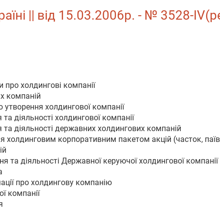
аїні || від 15.03.2006р. - № 3528-IV(
и про холдингові компанії
их компаній
о утворення холдингової компанії
 та діяльності холдингової компанії
я та діяльності державних холдингових компаній
ня холдинговим корпоративним пакетом акцій (часток, паїв
ій
ння та діяльності Державної керуючої холдингової компанії
а
ації про холдингову компанію
ої компанії
я