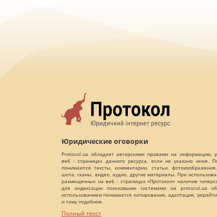
Юридические оговорки
Protocol.ua обладает авторскими правами на информацию,
веб - страницах данного ресурса, если не указано иное. 
понимаются тексты, комментарии, статьи, фотоизображения,
шота, сканы, видео, аудио, другие материалы. При использов
размещенных на веб - страницах «Протокол» наличие гиперс
для индексации поисковыми системами на protocol.ua об
использованием понимается копирования, адаптация, рерайти
и тому подобное.
Полный текст