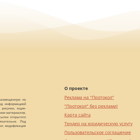
О проекте
Реклама на "Протокол"
 размещенную на
Под информацией
"Протокол" без реклами!
 рисунки, ящик-
ании материалов,
Карта сайта
сылки открытого
язательна. Под
Тендер на юридическую услугу
нг, модификация
Пользовательское соглашение