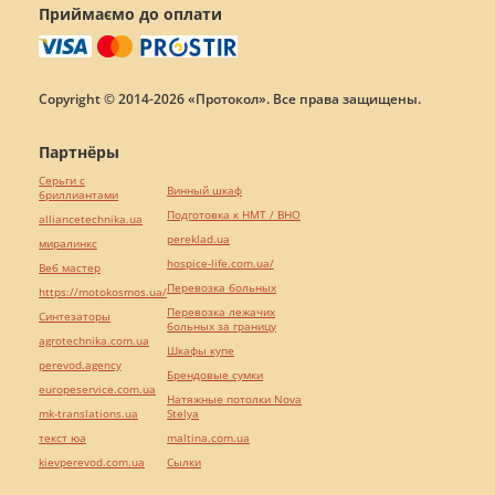
Приймаємо до оплати
Copyright © 2014-2026 «Протокол». Все права защищены.
Партнёры
Серьги с
Винный шкаф
бриллиантами
Подготовка к НМТ / ВНО
alliancetechnika.ua
pereklad.ua
миралинкс
hospice-life.com.ua/
Веб мастер
Перевозка больных
https://motokosmos.ua/
Перевозка лежачих
Синтезаторы
больных за границу
agrotechnika.com.ua
Шкафы купе
perevod.agency
Брендовые сумки
europeservice.com.ua
Натяжные потолки Nova
mk-translations.ua
Stelya
текст юа
maltina.com.ua
kievperevod.com.ua
Cылки