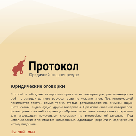
Юридические оговорки
Protocol.ua обладает авторскими правами на информацию, размещенную на
веб - страницах данного ресурса, если не указано иное. Под информацией
понимаются тексты, комментарии, статьи, фотоизображения, рисунки, ящик-
шота, сканы, видео, аудио, другие материалы. При использовании материалов,
размещенных на веб - страницах «Протокол» наличие гиперссылки открытого
для индексации поисковыми системами на protocol.ua обязательна. Под
использованием понимается копирования, адаптация, рерайтинг, модификация
и тому подобное.
Полный текст