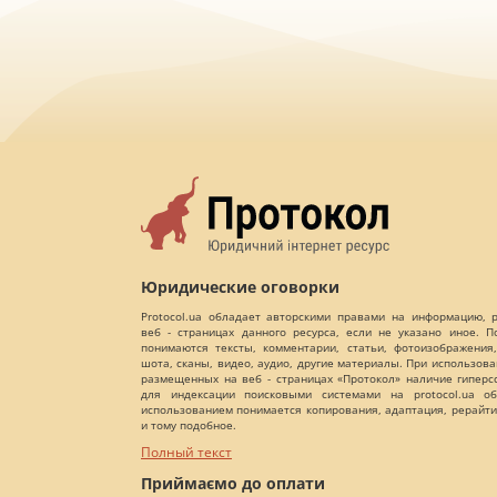
Юридические оговорки
Protocol.ua обладает авторскими правами на информацию,
веб - страницах данного ресурса, если не указано иное. 
понимаются тексты, комментарии, статьи, фотоизображения,
шота, сканы, видео, аудио, другие материалы. При использов
размещенных на веб - страницах «Протокол» наличие гиперс
для индексации поисковыми системами на protocol.ua об
использованием понимается копирования, адаптация, рерайти
и тому подобное.
Полный текст
Приймаємо до оплати