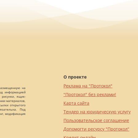
О проекте
Реклама на "Протокол"
 размещенную на
Под информацией
"Протокол" без реклами!
 рисунки, ящик-
ании материалов,
Карта сайта
сылки открытого
язательна. Под
Тендер на юридическую услугу
нг, модификация
Пользовательское соглашение
Допомогти ресурсу "Протокол"
Кредит онлайн