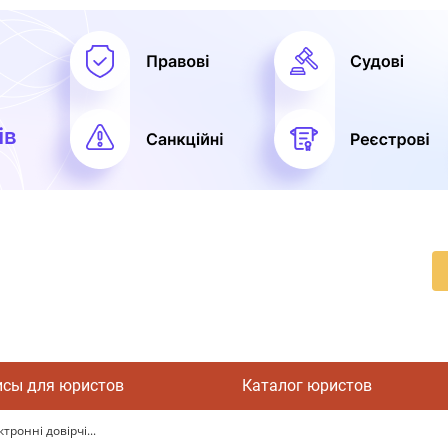
исы для юристов
Каталог юристов
ронні довірчі...