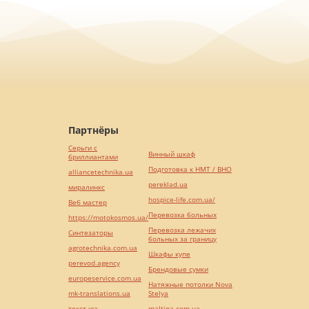
Партнёры
Серьги с
Винный шкаф
бриллиантами
Подготовка к НМТ / ВНО
alliancetechnika.ua
pereklad.ua
миралинкс
hospice-life.com.ua/
Веб мастер
Перевозка больных
https://motokosmos.ua/
Перевозка лежачих
Синтезаторы
больных за границу
agrotechnika.com.ua
Шкафы купе
perevod.agency
Брендовые сумки
europeservice.com.ua
Натяжные потолки Nova
mk-translations.ua
Stelya
текст юа
maltina.com.ua