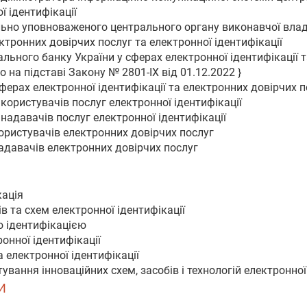
ї ідентифікації
ьно уповноваженого центрального органу виконавчої влади 
ктронних довірчих послуг та електронної ідентифікації
льного банку України у сферах електронної ідентифікації 
 на підставі Закону № 2801-IX від 01.12.2022 }
сферах електронної ідентифікації та електронних довірчих 
 користувачів послуг електронної ідентифікації
 надавачів послуг електронної ідентифікації
користувачів електронних довірчих послуг
надавачів електронних довірчих послуг
кація
ів та схем електронної ідентифікації
ю ідентифікацією
ронної ідентифікації
а електронної ідентифікації
тування інноваційних схем, засобів і технологій електронної
И