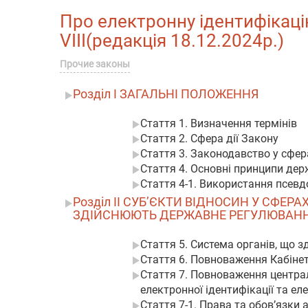
Про електронну ідентифікацію 
VIII(редакція 18.12.2024р.)
Прочие законы
Розділ I ЗАГАЛЬНІ ПОЛОЖЕННЯ
Стаття 1. Визначення термінів
Стаття 2. Сфера дії Закону
Стаття 3. Законодавство у сфер
Стаття 4. Основні принципи дер
Стаття 4-1. Використання псевдо
Розділ II СУБ’ЄКТИ ВІДНОСИН У СФЕР
ЗДІЙСНЮЮТЬ ДЕРЖАВНЕ РЕГУЛЮВАННЯ 
Стаття 5. Система органів, що 
Стаття 6. Повноваження Кабінету
Стаття 7. Повноваження центра
електронної ідентифікації та ел
Стаття 7-1. Права та обов’язки