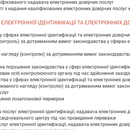
ліфікованого надавача електронних довірчих послуг
сті з надання кваліфікованих електронних довірчих послу
АХ ЕЛЕКТРОННОЇ ІДЕНТИФІКАЦІЇ ТА ЕЛЕКТРОННИХ Д
 у сферах електронної ідентифікації та електронних довірчи
онтроль) за дотриманням вимог законодавства у сферах ел
 нагляду (контролю) за дотриманням вимог законодавства 
 на порушення законодавства у сфері електронної ідентифік
ових осіб контролюючого органу під час здійснення заході
а у сферах електронної ідентифікації та електронних дов
ержавного нагляду (контролю) за дотриманням вимог законо
слуг
дення позапланової перевірки
а послуг електронної ідентифікації, надавача електронних 
свідчувального центру під час проведення перевірки
слуг електронної ідентифікації, надавача електронних дові