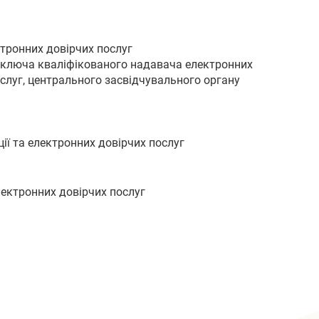
ктронних довірчих послуг
о ключа кваліфікованого надавача електронних
ослуг, центрального засвідчувального органу
ії та електронних довірчих послуг
лектронних довірчих послуг