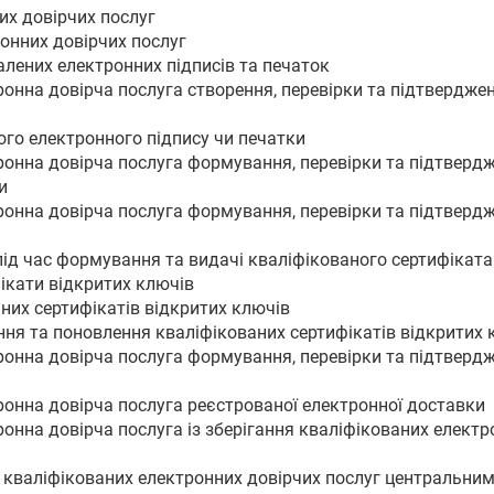
их довірчих послуг
онних довірчих послуг
алених електронних підписів та печаток
ронна довірча послуга створення, перевірки та підтвердже
ого електронного підпису чи печатки
ронна довірча послуга формування, перевірки та підтверд
и
ронна довірча послуга формування, перевірки та підтверд
 під час формування та видачі кваліфікованого сертифікат
фікати відкритих ключів
аних сертифікатів відкритих ключів
ння та поновлення кваліфікованих сертифікатів відкритих 
ронна довірча послуга формування, перевірки та підтверд
ронна довірча послуга реєстрованої електронної доставки
онна довірча послуга із зберігання кваліфікованих електро
я кваліфікованих електронних довірчих послуг центральни