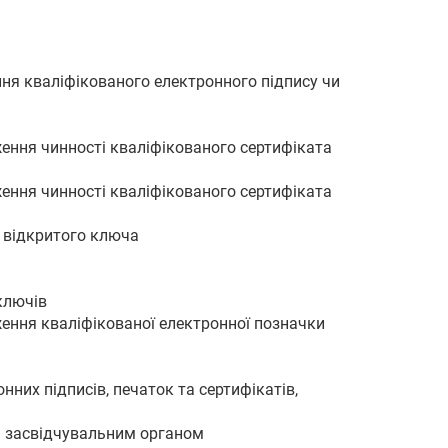
ння кваліфікованого електронного підпису чи
ження чинності кваліфікованого сертифіката
ження чинності кваліфікованого сертифіката
а відкритого ключа
ключів
ження кваліфікованої електронної позначки
нних підписів, печаток та сертифікатів,
м засвідчувальним органом