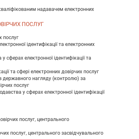
г кваліфікованим надавачем електронних
ОВІРЧИХ ПОСЛУГ
х послуг
ектронної ідентифікації та електронних
у сферах електронної ідентифікації та
ації та сфері електронних довірчих послуг
в державного нагляду (контролю) за
ірчих послуг
давства у сферах електронної ідентифікації
довірчих послуг, центрального
рчих послуг, центрального засвідчувального