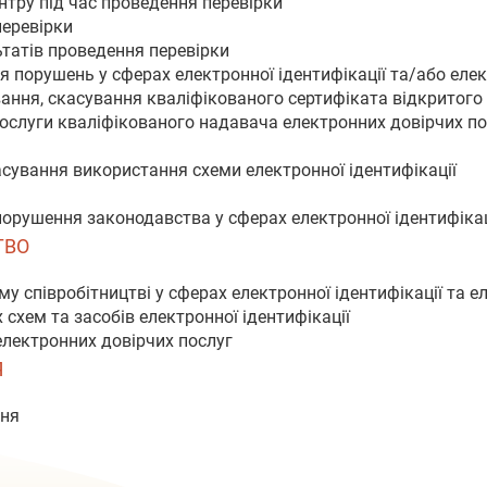
нтру під час проведення перевірки
перевірки
татів проведення перевірки
ня порушень у сферах електронної ідентифікації та/або еле
вання, скасування кваліфікованого сертифіката відкритог
 послуги кваліфікованого надавача електронних довірчих п
асування використання схеми електронної ідентифікації
 порушення законодавства у сферах електронної ідентифікац
ТВО
у співробітництві у сферах електронної ідентифікації та е
 схем та засобів електронної ідентифікації
електронних довірчих послуг
Я
ння