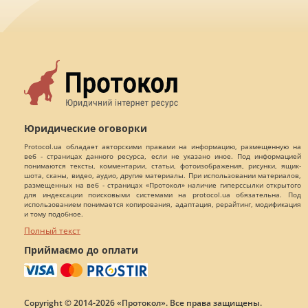
Юридические оговорки
Protocol.ua обладает авторскими правами на информацию, размещенную на
веб - страницах данного ресурса, если не указано иное. Под информацией
понимаются тексты, комментарии, статьи, фотоизображения, рисунки, ящик-
шота, сканы, видео, аудио, другие материалы. При использовании материалов,
размещенных на веб - страницах «Протокол» наличие гиперссылки открытого
для индексации поисковыми системами на protocol.ua обязательна. Под
использованием понимается копирования, адаптация, рерайтинг, модификация
и тому подобное.
Полный текст
Приймаємо до оплати
Copyright © 2014-2026 «Протокол». Все права защищены.