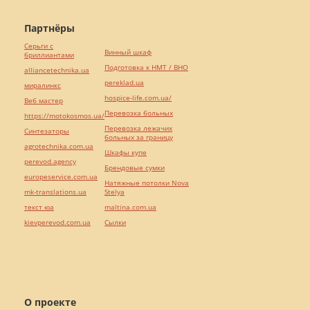
Партнёры
Серьги с
Винный шкаф
бриллиантами
Подготовка к НМТ / ВНО
alliancetechnika.ua
pereklad.ua
миралинкс
hospice-life.com.ua/
Веб мастер
Перевозка больных
https://motokosmos.ua/
Перевозка лежачих
Синтезаторы
больных за границу
agrotechnika.com.ua
Шкафы купе
perevod.agency
Брендовые сумки
europeservice.com.ua
Натяжные потолки Nova
mk-translations.ua
Stelya
текст юа
maltina.com.ua
kievperevod.com.ua
Cылки
О проекте