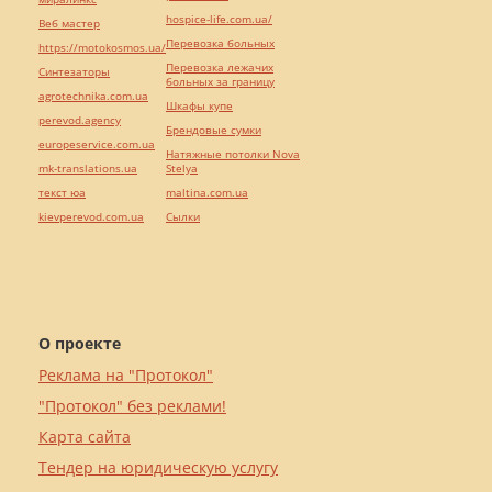
hospice-life.com.ua/
Веб мастер
Перевозка больных
https://motokosmos.ua/
Перевозка лежачих
Синтезаторы
больных за границу
agrotechnika.com.ua
Шкафы купе
perevod.agency
Брендовые сумки
europeservice.com.ua
Натяжные потолки Nova
mk-translations.ua
Stelya
текст юа
maltina.com.ua
kievperevod.com.ua
Cылки
О проекте
Реклама на "Протокол"
"Протокол" без реклами!
Карта сайта
Тендер на юридическую услугу