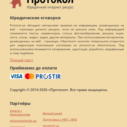
Юридические оговорки
Protocol.ua обладает авторскими правами на информацию, размещенную на
веб - страницах данного ресурса, если не указано иное. Под информацией
понимаются тексты, комментарии, статьи, фотоизображения, рисунки, ящик-
шота, сканы, видео, аудио, другие материалы. При использовании материалов,
размещенных на веб - страницах «Протокол» наличие гиперссылки открытого
для индексации поисковыми системами на protocol.ua обязательна. Под
использованием понимается копирования, адаптация, рерайтинг, модификация
и тому подобное.
Полный текст
Приймаємо до оплати
Copyright © 2014-2026 «Протокол». Все права защищены.
Партнёры
Серьги с
Винный шкаф
бриллиантами
Подготовка к НМТ / ВНО
alliancetechnika.ua
pereklad.ua
миралинкс