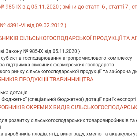
985-IX від 05.11.2020 ; зміни до статті 6 , статті 7 , с
 № 4391-VI від 09.02.2012 }
ОБНИКІВ СІЛЬСЬКОГОСПОДАРСЬКОЇ ПРОДУКЦІЇ ТА 
і Закону № 985-IX від 05.11.2020 }
а суб'єктів господарювання агропромислового комплексу
ова підтримка сімейних фермерських господарств
кого ринку сільськогосподарської продукції та заборона ди
БНИКІВ ПРОДУКЦІЇ ТВАРИННИЦТВА
ька дотація
в бюджетної (спеціальної бюджетної) дотації при їх експорті
ИРОБНИКІВ ОКРЕМИХ ВИДІВ СІЛЬСЬКОГОСПОДАРСЬК
 для розвитку сільськогосподарських товаровиробників т
ї
а виробників плодів, ягід, винограду, хмелю та аквакульту