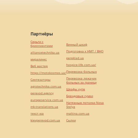
Партнёры
Серьги с
Винный шкаф
бриллиантами
Подготовка к НМТ / ВНО
alliancetechnika.ua
pereklad.ua
миралинкс
hospice-life.com.ua/
Веб мастер
Перевозка больных
https://motokosmos.ua/
Перевозка лежачих
Синтезаторы
больных за границу
agrotechnika.com.ua
Шкафы купе
perevod.agency
Брендовые сумки
europeservice.com.ua
Натяжные потолки Nova
mk-translations.ua
Stelya
текст юа
maltina.com.ua
kievperevod.com.ua
Cылки