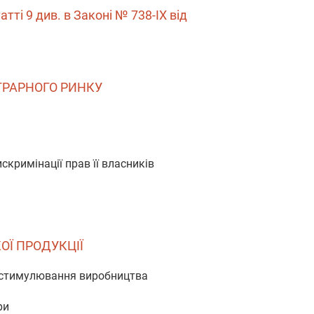
татті 9 див. в Законі № 738-IX від
АГРАРНОГО РИНКУ
скримінації прав її власників
ОЇ ПРОДУКЦІЇ
а стимулювання виробництва
ри