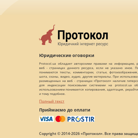
Юридические оговорки
Protocol.ua обладает авторскими правами на информацию,
веб - страницах данного ресурса, если не указано иное. 
понимаются тексты, комментарии, статьи, фотоизображения,
шота, сканы, видео, аудио, другие материалы. При использов
размещенных на веб - страницах «Протокол» наличие гиперс
для индексации поисковыми системами на protocol.ua об
использованием понимается копирования, адаптация, рерайти
и тому подобное.
Полный текст
Приймаємо до оплати
Copyright © 2014-2026 «Протокол». Все права защищ