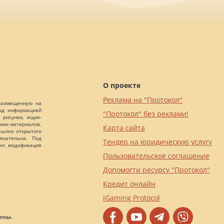
О проекте
Реклама на "Протокол"
 размещенную на
Под информацией
"Протокол" без реклами!
 рисунки, ящик-
ании материалов,
Карта сайта
сылки открытого
язательна. Под
Тендер на юридическую услугу
нг, модификация
Пользовательское соглашение
Допомогти ресурсу "Протокол"
Кредит онлайн
iGaming Protocol
ены.