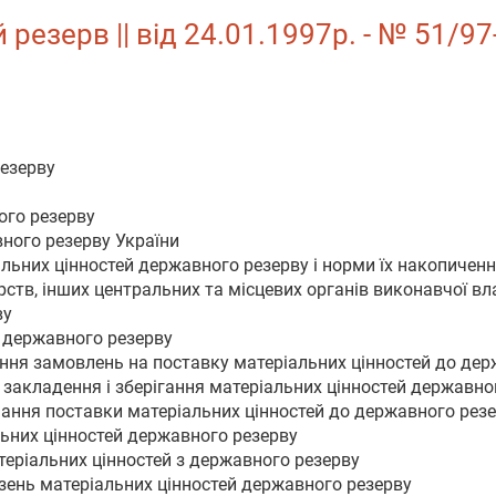
езерв || від 24.01.1997р. - № 51/97
резерву
ого резерву
ного резерву України
льних цінностей державного резерву і норми їх накопичен
рств, інших центральних та місцевих органів виконавчої вл
ву
и державного резерву
ення замовлень на поставку матеріальних цінностей до дер
, закладення і зберігання матеріальних цінностей державно
ння поставки матеріальних цінностей до державного резер
льних цінностей державного резерву
теріальних цінностей з державного резерву
зень матеріальних цінностей державного резерву