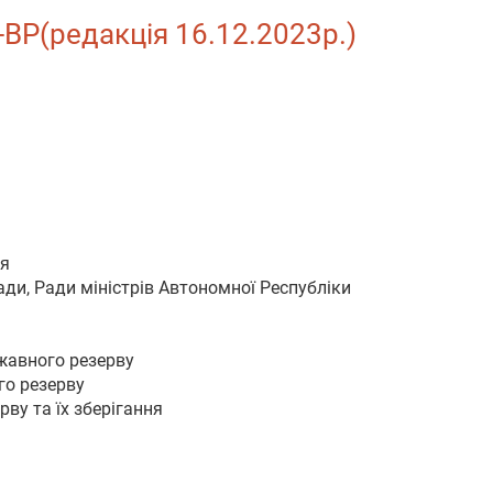
-ВР(редакція 16.12.2023р.)
ня
ади, Ради міністрів Автономної Республіки
жавного резерву
го резерву
ву та їх зберігання