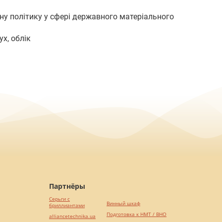
ну політику у сфері державного матеріального
ух, облік
Партнёры
Серьги с
Винный шкаф
бриллиантами
Подготовка к НМТ / ВНО
alliancetechnika.ua