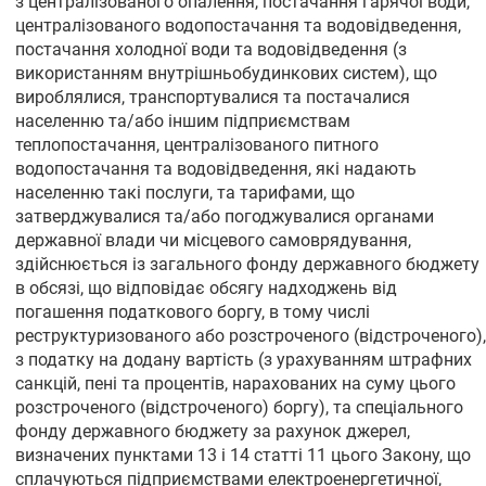
з централізованого опалення, постачання гарячої води,
централізованого водопостачання та водовідведення,
постачання холодної води та водовідведення (з
використанням внутрішньобудинкових систем), що
вироблялися, транспортувалися та постачалися
населенню та/або іншим підприємствам
теплопостачання, централізованого питного
водопостачання та водовідведення, які надають
населенню такі послуги, та тарифами, що
затверджувалися та/або погоджувалися органами
державної влади чи місцевого самоврядування,
здійснюється із загального фонду державного бюджету
в обсязі, що відповідає обсягу надходжень від
погашення податкового боргу, в тому числі
реструктуризованого або розстроченого (відстроченого),
з податку на додану вартість (з урахуванням штрафних
санкцій, пені та процентів, нарахованих на суму цього
розстроченого (відстроченого) боргу), та спеціального
фонду державного бюджету за рахунок джерел,
визначених пунктами 13 і 14 статті 11 цього Закону, що
сплачуються підприємствами електроенергетичної,