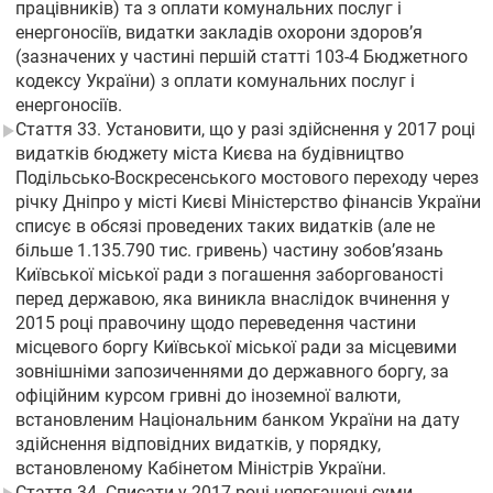
працівників) та з оплати комунальних послуг і
енергоносіїв, видатки закладів охорони здоров’я
(зазначених у частині першій статті 103-4 Бюджетного
кодексу України) з оплати комунальних послуг і
енергоносіїв.
Стаття 33. Установити, що у разі здійснення у 2017 році
видатків бюджету міста Києва на будівництво
Подільсько-Воскресенського мостового переходу через
річку Дніпро у місті Києві Міністерство фінансів України
списує в обсязі проведених таких видатків (але не
більше 1.135.790 тис. гривень) частину зобов’язань
Київської міської ради з погашення заборгованості
перед державою, яка виникла внаслідок вчинення у
2015 році правочину щодо переведення частини
місцевого боргу Київської міської ради за місцевими
зовнішніми запозиченнями до державного боргу, за
офіційним курсом гривні до іноземної валюти,
встановленим Національним банком України на дату
здійснення відповідних видатків, у порядку,
встановленому Кабінетом Міністрів України.
Стаття 34. Списати у 2017 році непогашені суми