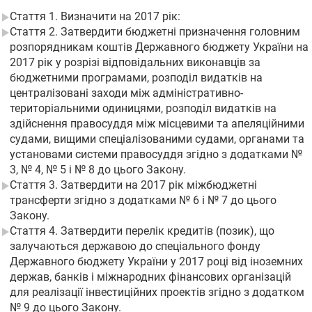
Стаття 1. Визначити на 2017 рік:
Стаття 2. Затвердити бюджетні призначення головним
розпорядникам коштів Державного бюджету України на
2017 рік у розрізі відповідальних виконавців за
бюджетними програмами, розподіл видатків на
централізовані заходи між адміністративно-
територіальними одиницями, розподіл видатків на
здійснення правосуддя між місцевими та апеляційними
судами, вищими спеціалізованими судами, органами та
установами системи правосуддя згідно з додатками №
3, № 4, № 5 і № 8 до цього Закону.
Стаття 3. Затвердити на 2017 рік міжбюджетні
трансферти згідно з додатками № 6 і № 7 до цього
Закону.
Стаття 4. Затвердити перелік кредитів (позик), що
залучаються державою до спеціального фонду
Державного бюджету України у 2017 році від іноземних
держав, банків і міжнародних фінансових організацій
для реалізації інвестиційних проектів згідно з додатком
№ 9 до цього Закону.