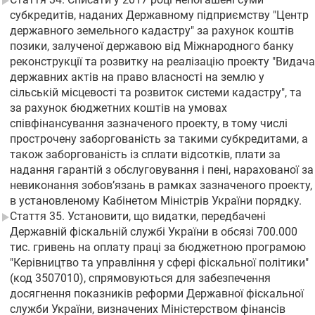
субкредитів, наданих Державному підприємству "Центр
державного земельного кадастру" за рахунок коштів
позики, залученої державою від Міжнародного банку
реконструкції та розвитку на реалізацію проекту "Видача
державних актів на право власності на землю у
сільській місцевості та розвиток системи кадастру", та
за рахунок бюджетних коштів на умовах
співфінансування зазначеного проекту, в тому числі
прострочену заборгованість за такими субкредитами, а
також заборгованість із сплати відсотків, плати за
надання гарантій з обслуговування і пені, нарахованої за
невиконання зобов’язань в рамках зазначеного проекту,
в установленому Кабінетом Міністрів України порядку.
Стаття 35. Установити, що видатки, передбачені
Державній фіскальній службі України в обсязі 700.000
тис. гривень на оплату праці за бюджетною програмою
"Керівництво та управління у сфері фіскальної політики"
(код 3507010), спрямовуються для забезпечення
досягнення показників реформи Державної фіскальної
служби України, визначених Міністерством фінансів