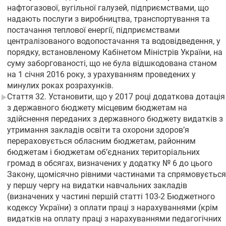
нафтогазової, вугільної галузей, підприємствами, що
надають послуги з виробництва, транспортування та
постачання теплової енергії, підприємствами
централізованого водопостачання та водовідведення, у
порядку, встановленому Кабінетом Міністрів України, на
суму заборгованості, що не була відшкодована станом
на 1 січня 2016 року, з урахуванням проведених у
минулих роках розрахунків.
Стаття 32. Установити, що у 2017 році додаткова дотація
з державного бюджету місцевим бюджетам на
здійснення переданих з державного бюджету видатків з
утримання закладів освіти та охорони здоров’я
перераховується обласним бюджетам, районним
бюджетам і бюджетам об’єднаних територіальних
громад в обсягах, визначених у додатку № 6 до цього
Закону, щомісячно рівними частинами та спрямовується
у першу чергу на видатки навчальних закладів
(визначених у частині першій статті 103-2 Бюджетного
кодексу України) з оплати праці з нарахуваннями (крім
видатків на оплату праці з нарахуваннями педагогічних