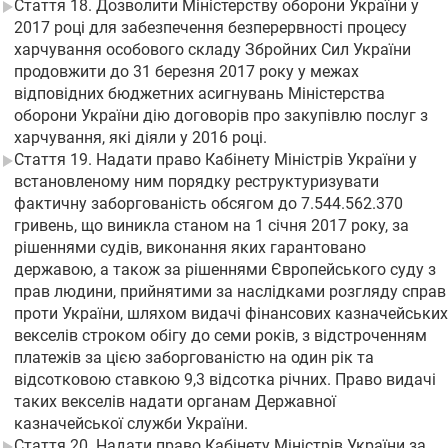
Стаття 18. Дозволити Міністерству оборони України у
2017 році для забезпечення безперервності процесу
харчування особового складу Збройних Сил України
продовжити до 31 березня 2017 року у межах
відповідних бюджетних асигнувань Міністерства
оборони України дію договорів про закупівлю послуг з
харчування, які діяли у 2016 році.
Стаття 19. Надати право Кабінету Міністрів України у
встановленому ним порядку реструктуризувати
фактичну заборгованість обсягом до 7.544.562.370
гривень, що виникла станом на 1 січня 2017 року, за
рішеннями судів, виконання яких гарантовано
державою, а також за рішеннями Європейського суду з
прав людини, прийнятими за наслідками розгляду справ
проти України, шляхом видачі фінансових казначейських
векселів строком обігу до семи років, з відстроченням
платежів за цією заборгованістю на один рік та
відсотковою ставкою 9,3 відсотка річних. Право видачі
таких векселів надати органам Державної
казначейської служби України.
Стаття 20. Надати право Кабінету Міністрів України за