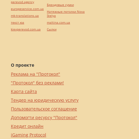
perevod.agency
Брендовые сумки
europeservice.com.ua
Натяжные потолки Nova
mk-translations.ua
Stelya
текст юа
maltina.com.ua
kievperevod.com.ua
Cылки
О проекте
Реклама на "Протокол"
"Протокол" без реклами!
Карта сайта
Тендер на юридическую услугу
Пользовательское соглашение
Допомогти ресурсу "Протокол"
Кредит онлайн
iGaming Protocol