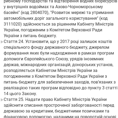
рибному господарстві та відтворення водних біоресурсів
у внутрішніх водоймах та Азово-Чорноморському
басейні" (код 2804070), "Розвиток мережі та утримання
автомобільних доріг загального користування" (код
3111020) здійснюється за рішенням Кабінету Міністрів
України, погодженим з Комітетом Верховної Ради
України з питань бюджету.
Стаття 24. Установити, що у 2017 році залишок коштів
спеціального фонду державного бюджету, джерелом
формування яких були надходження в рамках програм
допомоги Європейського Союзу, урядів іноземних
держав, міжнародних організацій, донорських установ,
розподіляється Кабінетом Міністрів України за
погодженням з Комітетом Верховної Ради України з
питань бюджету для забезпечення заходів, пов’язаних з
реалізацією таких програм відповідно до пункту 3 статті
14 цього Закону.
Стаття 25. Надати право Кабінету Міністрів України
здійснити списання простроченої заборгованості перед
державою за кредитами, бюджетними позичками та
фінансовою допомогою, наданими на поворотній основі