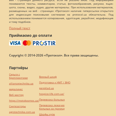
веб - страницах данного ресурса, если не указано иное. Под информацией
понимаются тексты, комментарии, статьи, фотоизображения, рисунки, ящик-
шота, сканы, видео, аудио, другие материалы. При использовании материалов,
размещенных на веб - страницах «Протокол» наличие гиперссылки открытого
для индексации поисковыми системами на protocol.ua обязательна. Под
использованием понимается копирования, адаптация, рерайтинг, модификация
и тому подобное.
Полный текст
Приймаємо до оплати
Copyright © 2014-2026 «Протокол». Все права защищены.
Партнёры
Серьги с
Винный шкаф
бриллиантами
Подготовка к НМТ / ВНО
alliancetechnika.ua
pereklad.ua
миралинкс
hospice-life.com.ua/
Веб мастер
Перевозка больных
https://motokosmos.ua/
Перевозка лежачих
Синтезаторы
больных за границу
agrotechnika.com.ua
Шкафы купе