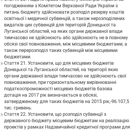
погодженням з Комітетом Верховної Ради України з
питань бюджету здійснювати розподіл резерву коштів
освітньої і медичної субвенцій, а також нерозподілених
видатків цих субвенцій для територій Донецької та
Луганської областей, на яких органи державної влади
тимчасово не здійснюють або здійснюють не в повному
обсязі свої повноваження, між місцевими бюджетами, а
також перерозподіл таких субвенцій між місцевими
бюджетами.
Стаття 21. Установити, що для місцевих бюджетів
Донецької та Луганської областей, на території яких
органи державної влади тимчасово не здійснюють свої
повноваження, при горизонтальному вирівнюванні
податкоспроможності місцевих бюджетів базова
дотація на 2017 рік визначається в обсязі,
затвердженому для таких бюджетів на 2015 рік,-96.107,5
тис. гривень.
Стаття 22. Установити, що розподіл субвенції з
державного бюджету місцевим бюджетам на реалізацію
проектів у рамках Надзвичайної кредитної програми для