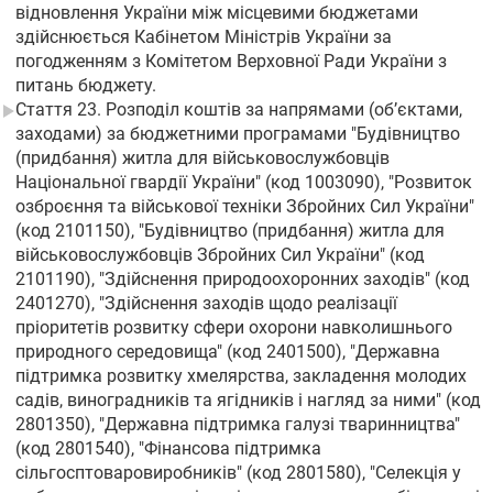
відновлення України між місцевими бюджетами
здійснюється Кабінетом Міністрів України за
погодженням з Комітетом Верховної Ради України з
питань бюджету.
Стаття 23. Розподіл коштів за напрямами (об’єктами,
заходами) за бюджетними програмами "Будівництво
(придбання) житла для військовослужбовців
Національної гвардії України" (код 1003090), "Розвиток
озброєння та військової техніки Збройних Сил України"
(код 2101150), "Будівництво (придбання) житла для
військовослужбовців Збройних Сил України" (код
2101190), "Здійснення природоохоронних заходів" (код
2401270), "Здійснення заходів щодо реалізації
пріоритетів розвитку сфери охорони навколишнього
природного середовища" (код 2401500), "Державна
підтримка розвитку хмелярства, закладення молодих
садів, виноградників та ягідників і нагляд за ними" (код
2801350), "Державна підтримка галузі тваринництва"
(код 2801540), "Фінансова підтримка
сільгосптоваровиробників" (код 2801580), "Селекція у