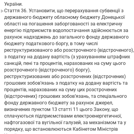
України.
Стаття 36. Установити, що перерахування субвенції з
державного бюджету обласному бюджету Донецької
області на погашення заборгованості за електричну
енергію підприємств водопостачання здійснюється за
рахунок надходжень до загального фонду державного
бюджету податкового боргу, в тому числі
реструктуризованого або розстроченого (відстроченого),
з податку на додану вартість (з урахуванням штрафних
санкцій, пені та процентів, нарахованих на суму цього
розстроченого (відстроченого) боргу),
реструктуризованих або розстрочених (відстрочених)
грошових зобов’язань з податку на додану вартість та
процентів, нарахованих на суму цих розстрочених
(відстрочених) грошових зобов’язань, та спеціального
фонду державного бюджету за рахунок джерел,
визначених пунктом 13 статті 11 цього Закону, що
сплачуються підприємствами електроенергетичної,
нафтогазової та вугільної галузей, за механізмом та у
порядку, що встановлюються Кабінетом Міністрів