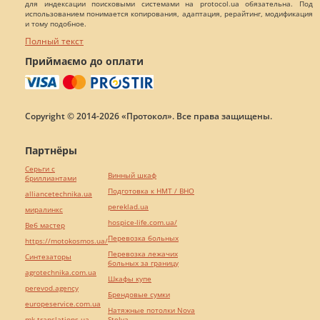
для индексации поисковыми системами на protocol.ua обязательна. Под
использованием понимается копирования, адаптация, рерайтинг, модификация
и тому подобное.
Полный текст
Приймаємо до оплати
Copyright © 2014-2026 «Протокол». Все права защищены.
Партнёры
Серьги с
Винный шкаф
бриллиантами
Подготовка к НМТ / ВНО
alliancetechnika.ua
pereklad.ua
миралинкс
hospice-life.com.ua/
Веб мастер
Перевозка больных
https://motokosmos.ua/
Перевозка лежачих
Синтезаторы
больных за границу
agrotechnika.com.ua
Шкафы купе
perevod.agency
Брендовые сумки
europeservice.com.ua
Натяжные потолки Nova
mk-translations.ua
Stelya