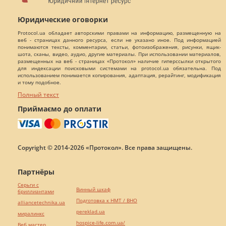
Юридические оговорки
Protocol.ua обладает авторскими правами на информацию, размещенную на
веб - страницах данного ресурса, если не указано иное. Под информацией
понимаются тексты, комментарии, статьи, фотоизображения, рисунки, ящик-
шота, сканы, видео, аудио, другие материалы. При использовании материалов,
размещенных на веб - страницах «Протокол» наличие гиперссылки открытого
для индексации поисковыми системами на protocol.ua обязательна. Под
использованием понимается копирования, адаптация, рерайтинг, модификация
и тому подобное.
Полный текст
Приймаємо до оплати
Copyright © 2014-2026 «Протокол». Все права защищены.
Партнёры
Серьги с
Винный шкаф
бриллиантами
Подготовка к НМТ / ВНО
alliancetechnika.ua
pereklad.ua
миралинкс
hospice-life.com.ua/
Веб мастер