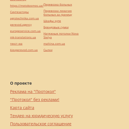
Перевозка больных
https://motokosmos.ua/
Перевозка лежачих
Синтезаторы
больных за границу
agrotechnika.com.ua
Шкафы купе
perevod.agency
Брендовые сумки
europeservice.com.ua
Натяжные потолки Nova
mk-translations.ua
Stelya
текст юа
maltina.com.ua
kievperevod.com.ua
Cылки
О проекте
Реклама на "Протокол"
"Протокол" без реклами!
Карта сайта
Тендер на юридическую услугу
Пользовательское соглашение