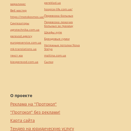
pereklad.ua
миралинкс
hospice-life.com.ua/
Веб мастер
Перевозка больных
https://motokosmos.ua/
Перевозка лежачих
Синтезаторы
больных за границу
agrotechnika.com.ua
Шкафы купе
perevod.agency
Брендовые сумки
europeservice.com.ua
Натяжные потолки Nova
mk-translations.ua
Stelya
текст юа
maltina.com.ua
kievperevod.com.ua
Cылки
О проекте
Реклама на "Протокол"
"Протокол" без реклами!
Карта сайта
Тендер на юридическую услугу