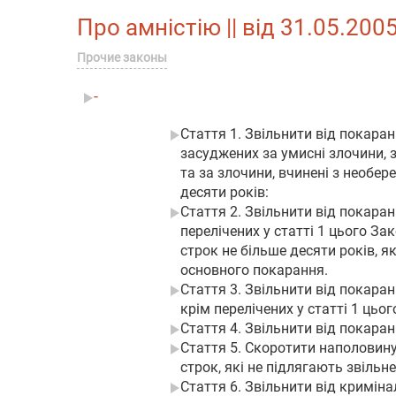
Про амністію || від 31.05.200
Прочие законы
-
Стаття 1. Звільнити від покаран
засуджених за умисні злочини, з
та за злочини, вчинені з необер
десяти років:
Стаття 2. Звільнити від покаран
перелічених у статті 1 цього За
строк не більше десяти років, 
основного покарання.
Стаття 3. Звільнити від покаран
крім перелічених у статті 1 цьог
Стаття 4. Звільнити від покара
Стаття 5. Скоротити наполовину
строк, які не підлягають звільн
Стаття 6. Звільнити від криміна