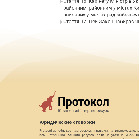
Стаття 16. Кабінету Міністрів У
районним, районним у містах Ки
районних у містах рад забезпеч
Стаття 17. Цей Закон набирає ч
Юридические оговорки
Protocol.ua обладает авторскими правами на информацию,
веб - страницах данного ресурса, если не указано иное. 