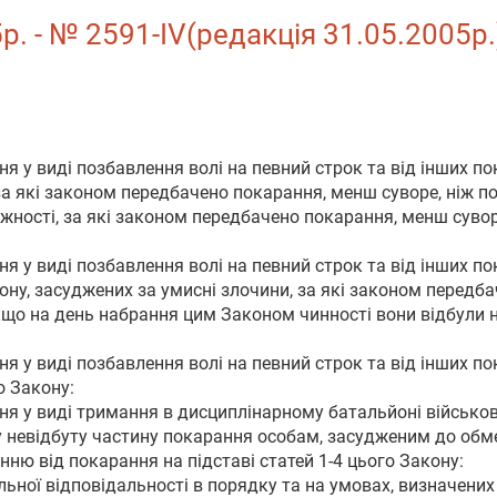
5р. - № 2591-IV(редакція 31.05.2005р.
ня у виді позбавлення волі на певний строк та від інших пок
а які законом передбачено покарання, менш суворе, ніж поз
ежності, за які законом передбачено покарання, менш сувор
ня у виді позбавлення волі на певний строк та від інших пок
кону, засуджених за умисні злочини, за які законом передб
якщо на день набрання цим Законом чинності вони відбули
ня у виді позбавлення волі на певний строк та від інших пок
о Закону:
ння у виді тримання в дисциплінарному батальйоні військо
 невідбуту частину покарання особам, засудженим до обме
енню від покарання на підставі статей 1-4 цього Закону:
льної відповідальності в порядку та на умовах, визначених