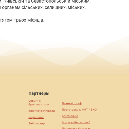
м, Київській та Севастопольській міським,
органам сільських, селищних, міських,
тягом трьох місяців.
Партнёры
Серьги с
Винный шкаф
бриллиантами
Подготовка к НМТ / ВНО
alliancetechnika.ua
pereklad.ua
миралинкс
hospice-life.com.ua/
Веб мастер
Перевозка больных