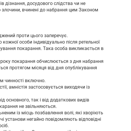
ів дізнання, досудового слідства чи не
ро злочини, вчинені до набрання цим Законом
уджений проти цього заперечує.
 кожної особи індивідуально після ретельної
дбування покарання. Така особа викликається в
строку покарання обчислюється з дня набрання
ься протягом місяця від дня опублікування
им чинності включно.
тії, амністія застосовується виходячи із
ід основного, так і від додаткових видів
окарання не звільняються.
неним із місць позбавлення волі, які хворіють
чі установи негайно повідомляють відповідні
сіб.