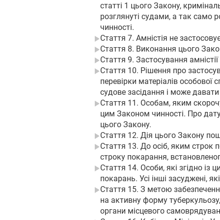
статті 1 цього Закону, криміна
розглянуті судами, а так само 
чинності.
Стаття 7. Амністія не застосовує
Стаття 8. Виконання цього Зако
Стаття 9. Застосування амністі
Стаття 10. Рішення про застосу
перевірки матеріалів особової 
судове засідання і може давати
Стаття 11. Особам, яким скоро
цим Законом чинності. Про дат
цього Закону.
Стаття 12. Дія цього Закону по
Стаття 13. До осіб, яким строк 
строку покарання, встановленог
Стаття 14. Особи, які згідно із
покарань. Усі інші засуджені, я
Стаття 15. З метою забезпеченн
на активну форму туберкульозу,
органи місцевого самоврядуванн