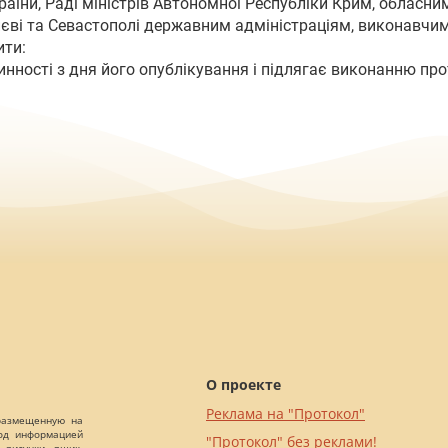
країни, Раді міністрів Автономної Республіки Крим, обласни
єві та Севастополі державним адміністраціям, виконавчим 
ити:
инності з дня його опублікування і підлягає виконанню про
О проекте
Реклама на "Протокол"
 размещенную на
Под информацией
"Протокол" без реклами!