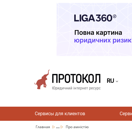
RU
Сервисы для клиентов
Серв
...
Главная
Про амністію