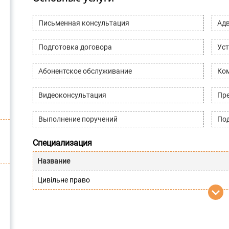
Письменная консультация
Адв
Подготовка договора
Уст
Абонентское обслуживание
Ко
Видеоконсультация
Пре
Выполнение поручений
Под
Специализация
Название
Цивільне право