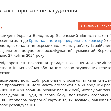
 закон про заочне засудження
Отключить рекл
9
езидент України Володимир Зеленський підписав закон 
есення змін до
Кримінального процесуального кодексу
Укр
до вдосконалення окремих положень у зв'язку із здійсне
еціального досудового розслідування", ухвалений Верхо
дою 27 квітня 2021 року.
відворотність покарання громадян, які вчинили криміна
ства в інших країнах або на тимчасово окупованих терито
ержави.
законодавством, щоб розпочати стосовно втікача спеціа
ове провадження, його мають оголосити в міжнародний роз
лошенні в міжнародний розшук певних осіб, мотивуючи такі 
еслідування. Суди, зі свого боку, пов’язують оголошен
 Інтерполом "червоної картки" та, як наслідок, відмовляю
дове розслідування.