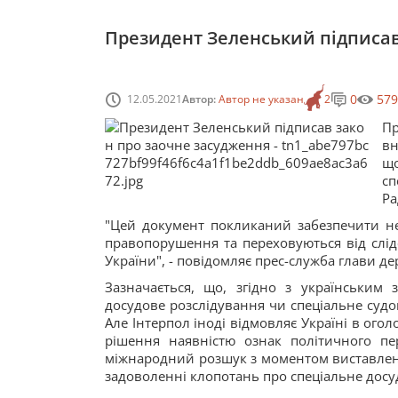
Президент Зеленський підписав
0
579
12.05.2021
Автор:
Автор не указан
2
Пр
вн
що
сп
Ра
"Цей документ покликаний забезпечити не
правопорушення та переховуються від слід
України", - повідомляє прес-служба глави д
Зазначається, що, згідно з українським 
досудове розслідування чи спеціальне суд
Але Інтерпол іноді відмовляє Україні в ого
рішення наявністю ознак політичного пер
міжнародний розшук з моментом виставлення
задоволенні клопотань про спеціальне досу