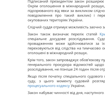
Підписаний президентом закон розширює п
Окрім оголошення в міжнародний розшук, 
підозрюваного від явки за викликом слідчог
повідомлення про такий виклик) і пере
окупованих територіях України.
Слідчий суддя отримує можливість заочно з
Закон також визначає перелік статей
Кр
спеціальне досудове розслідування. С
провадженнях може здійснюватися за їхнь
переховуються від слідства на тимчасово ок
оголошені в міжнародний розшук.
Крім того, закон запроваджує обов’язкову п
генерального прокурора відомостей щодо 
розслідування, не пізніше 24 годин після от
Якщо після початку спеціального судового
суду, з цього моменту судовий розгл
процесуального кодексу
України.
Закон набуває чинності від дня, наступного