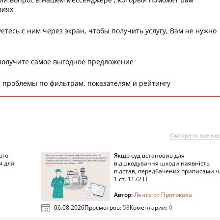
виях
етесь с ним через экран, чтобы получить услугу, Вам не нужно
получите самое выгодное предложение
 проблемы по фильтрам, показателям и рейтингу
Смотреть все но
ого
Якщо суд встановив для
я для
відшкодування шкоди наявність
підстав, передбачених приписами ч
1 ст. 1172 Ц
Автор:
Лента от Протокола
06.08.2026
Просмотров:
53
Коментарии:
0