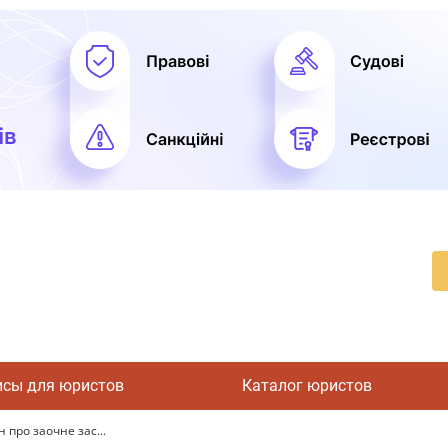
исы для юристов
Каталог юристов
про заочне зас...