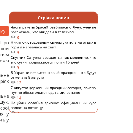
Стрічка новин
Часть ракеты SpaceX разбилась о Луну: ученые
аму
рассказали, что увидели в телескоп
8
"Про
Никитюк с годовалым сыном укатила на отдых в
горы и нарвалась на хейт
аїни
9
нням
Спутник Сатурна вращается так медленно, что
вною
его сутки продолжаются почти 16 дней
9
В Украине появится новый праздник: что будут
льне
отмечать 8 августа
ріях
12
7 августа: церковный праздник сегодня, почему
нужно обязательно подать милостыню
льне
14
шук.
Нацбанк ослабил гривню: официальный курс
свої
валют на пятницу
9
ня у
Россияне нанесли удары по Днепропетровской
ть у
области: погибли пять человек, много раненых
14