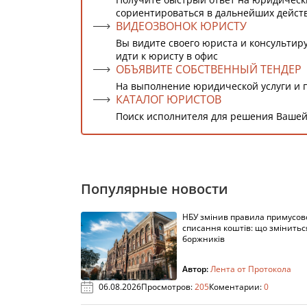
сориентироваться в дальнейших дейст
ВИДЕОЗВОНОК ЮРИСТУ
Вы видите своего юриста и консультиру
идти к юристу в офис
ОБЪЯВИТЕ СОБСТВЕННЫЙ ТЕНДЕР
На выполнение юридической услуги и 
КАТАЛОГ ЮРИСТОВ
Поиск исполнителя для решения Вашей
Популярные новости
НБУ змінив правила примусов
списання коштів: що змінитьс
боржників
Автор:
Лента от Протокола
06.08.2026
Просмотров:
205
Коментарии:
0