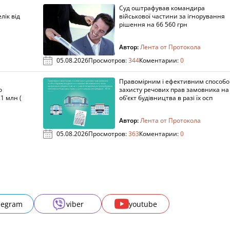
Суд оштрафував командира
лік від
військової частини за ігнорування
рішення на 66 560 грн
Автор:
Лента от Протокола
05.08.2026
Просмотров:
344
Коментарии:
0
Правомірним і ефективним способ
о
захисту речових прав замовника на
1 млн (
об’єкт будівництва в разі їх осп
Автор:
Лента от Протокола
05.08.2026
Просмотров:
363
Коментарии:
0
legram
viber
youtube