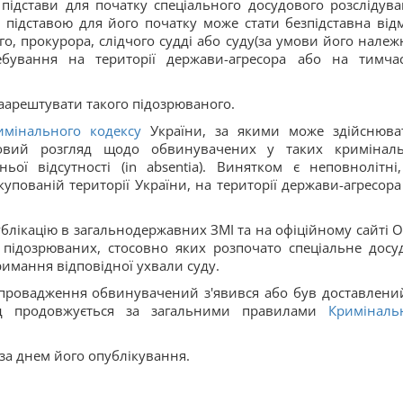
ідстави для початку спеціального досудового розслідува
підставою для його початку може стати безпідставна від
о, прокурора, слідчого судді або суду(за умови його належ
бування на території держави-агресора або на тимча
аарештувати такого підозрюваного.
имінального кодексу
України, за якими може здійснюва
удовий розгляд щодо обвинувачених у таких кримінал
ої відсутності (in absentia). Винятком є неповнолітні,
упованій території України, на території держави-агресора
ублікацію в загальнодержавних ЗМІ та на офіційному сайті О
підозрюваних, стосовно яких розпочато спеціальне досу
римання відповідної ухвали суду.
 провадження обвинувачений з'явився або був доставлени
яд продовжується за загальними правилами
Криміналь
 за днем його опублікування.