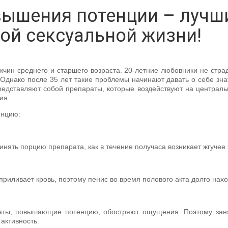
вышения потенции – лучш
ой сексуальной жизни!
ин среднего и старшего возраста. 20-летние любовники не стра
Однако после 35 лет такие проблемы начинают давать о себе зн
едставляют собой препараты, которые воздействуют на центральн
ия.
енцию:
инять порцию препарата, как в течение получаса возникает жгучее
приливает кровь, поэтому пенис во время полового акта долго нах
аты, повышающие потенцию, обостряют ощущения. Поэтому заня
 активность.