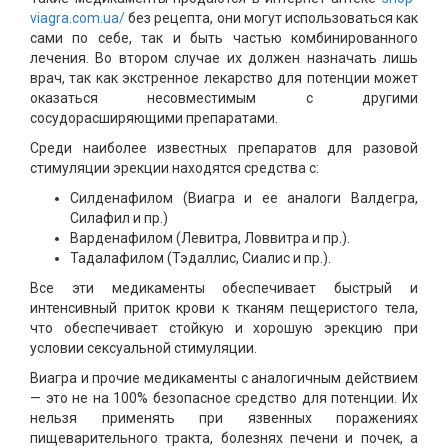
viagra.com.ua/
без рецепта, они могут использоваться как
сами по себе, так и быть частью комбинированного
лечения. Во втором случае их должен назначать лишь
врач, так как экстренное лекарство для потенции может
оказаться несовместимым с другими
сосудорасширяющими препаратами.
Среди наиболее известных препаратов для разовой
стимуляции эрекции находятся средства с:
Силденафилом (Виагра и ее аналоги Валдегра,
Силафил и пр.)
Варденафилом (Левитра, Ловвитра и пр.).
Тадалафилом (Тэдаллис, Сиалис и пр.).
Все эти медикаменты обеспечивает быстрый и
интенсивный приток крови к тканям пещеристого тела,
что обеспечивает стойкую и хорошую эрекцию при
условии сексуальной стимуляции.
Виагра и прочие медикаменты с аналогичным действием
— это не на 100% безопасное средство для потенции. Их
нельзя применять при язвенных поражениях
пищеварительного тракта, болезнях печени и почек, а