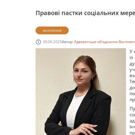
Правові пастки соціальних мере
эксклюзив
09.06.2025
Автор:
Адвокатське об'єднання Barrister
У 
із
ду
уч
вз
Te
до
п
пр
Пу
со
ад
Ін
пр