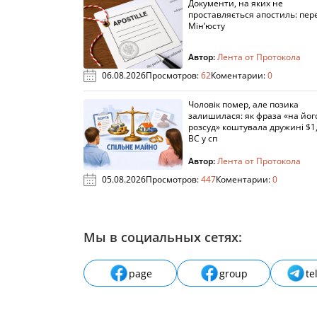
Документи, на яких не
проставляється апостиль: пере
Мін’юсту
Автор:
Лента от Протокола
06.08.2026
Просмотров:
62
Коментарии:
0
Чоловік помер, але позика
залишилася: як фраза «на йог
розсуд» коштувала дружині $1,
ВС у сп
Автор:
Лента от Протокола
05.08.2026
Просмотров:
447
Коментарии:
0
Мы в социальных сетях:
page
group
te