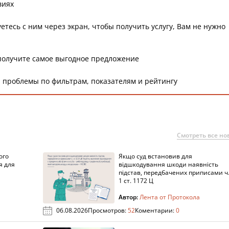
виях
етесь с ним через экран, чтобы получить услугу, Вам не нужно
получите самое выгодное предложение
 проблемы по фильтрам, показателям и рейтингу
Смотреть все но
ого
Якщо суд встановив для
я для
відшкодування шкоди наявність
підстав, передбачених приписами ч
1 ст. 1172 Ц
Автор:
Лента от Протокола
06.08.2026
Просмотров:
52
Коментарии:
0