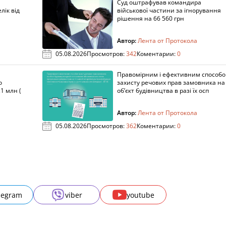
Суд оштрафував командира
лік від
військової частини за ігнорування
рішення на 66 560 грн
Автор:
Лента от Протокола
05.08.2026
Просмотров:
342
Коментарии:
0
Правомірним і ефективним способ
о
захисту речових прав замовника на
1 млн (
об’єкт будівництва в разі їх осп
Автор:
Лента от Протокола
05.08.2026
Просмотров:
362
Коментарии:
0
legram
viber
youtube