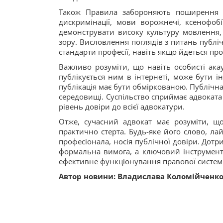
Також Правила забороняють поширення у
дискримінації, мови ворожнечі, ксенофоб
демонструвати високу культуру мовлення, 
зору. Висловлення поглядів з питань публ
стандарти професії, навіть якщо йдеться про 
Важливо розуміти, що навіть особисті ака
публікується ним в інтернеті, може бути і
публікація має бути обміркованою. Публічна
середовищі. Суспільство сприймає адвоката 
рівень довіри до всієї адвокатури.
Отже, сучасний адвокат має розуміти, 
практично стерта. Будь-яке його слово, ла
професіонала, носія публічної довіри. Дот
формальна вимога, а ключовий інструмент 
ефективне функціонування правової систем
Автор новини:
Владислава Коломійченк