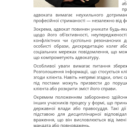
аб
пр
адвоката вимагає неухильного дотриман
професійної стриманості — незалежно від 
Зокрема, адвокат повинен уникати будь-як
щодо його об’єктивності, неупередженості
конфліктних чи суспільно резонансних 
особисті образи, дискредитацію колег а
соціальних мережах повідомлення, що можу
що компрометують адвокатуру.
Особливої уваги вимагає питання збереж
Розголошення інформації, що стосується кл
згоди клієнта. Навіть непрямі згадки, опис
під постами можуть призвести до поруше
клієнта або розкрити зміст його справи.
Окремим положенням заборонено здійснюва
інших учасників процесу у формі, що приниж
державної влади або правосуддя. Такі ді
підставою для дисциплінарної відповідал
враження, що він висловлюється від імені 
мандата або повноважень.