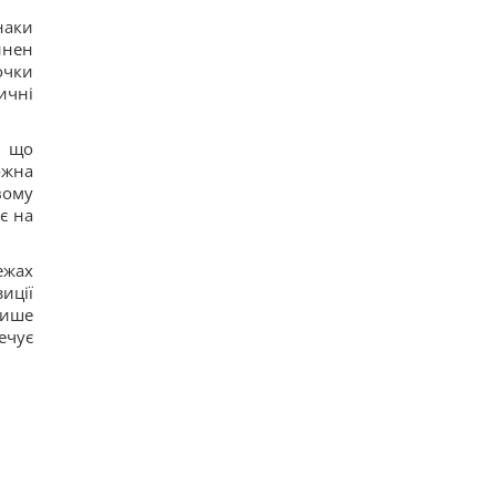
102
наки
Овсянка против гранолы: диетологи
инен
рассказали, что лучше для контроля уровня
сахара в крови
очки
17
ичні
Можно ли заваривать чайный пакетик дважды:
ответ экспертов
17
, що
Небольшая группа змей вторглась и захватила
ожна
целый остров: как им это удалось
вому
22
є на
Супруги купили дешевый дом в Италии, но
вскоре обнаружился главный подвох
16
ежах
иції
лише
ечує