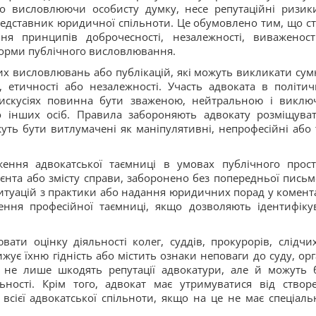
о висловлюючи особисту думку, несе репутаційні ризик
едставник юридичної спільноти. Це обумовлено тим, що ст
ня принципів доброчесності, незалежності, виваженост
форми публічного висловлювання.
их висловлювань або публікацій, які можуть викликати сум
, етичності або незалежності. Участь адвоката в політич
дискусіях повинна бути зваженою, нейтральною і виклю
бо інших осіб. Правила забороняють адвокату розміщува
ть бути витлумачені як маніпулятивні, непрофесійні або т
ення адвокатської таємниці в умовах публічного прост
ієнта або змісту справи, заборонено без попередньої письм
 ситуацій з практики або надання юридичних порад у комент
ння професійної таємниці, якщо дозволяють ідентифіку
ти оцінку діяльності колег, суддів, прокурорів, слідчи
ує їхню гідність або містить ознаки неповаги до суду, орг
ї не лише шкодять репутації адвокатури, але й можуть 
ьності. Крім того, адвокат має утримуватися від створ
всієї адвокатської спільноти, якщо на це не має спеціаль