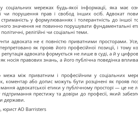
 соціальних мережах будь-якої інформації, яка має оз
ії чи порушення прав і свобод інших осіб. Адвокат пов
стриманість у формулюваннях і толерантність до іншої т
ічного значення не повинно порушувати фундаментальні ет
політичні, релігійні чи соціальні теми.
унти адвоката не є повністю приватними просторами. Усе
нтерпретовано як прояв його професійної позиції, і тому к
 репутація адвоката формується не лише в суді, а й у цифро
як носія правових знань, а його публічна поведінка вплива
що межа між приватним і професійним у соціальних мер
йк, коментар або допис можуть бути розцінені як прояв поз
римання адвокатської етики у публічному просторі — це не 
підтримання престижу та довіри до професії, який забезп
и держави.
о
, юрист АО Barristers