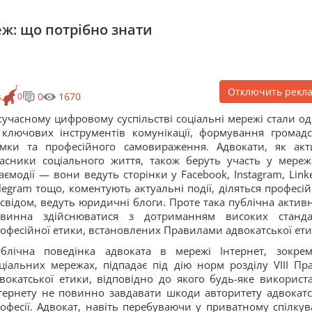
ж: що потрібно знати
Отключить рекл
0
1670
s
0
сучасному цифровому суспільстві соціальні мережі стали о
 ключових інструментів комунікації, формування громадс
мки та професійного самовираження. Адвокати, як акт
асники соціального життя, також беруть участь у мереж
аємодії — вони ведуть сторінки у Facebook, Instagram, Linke
legram тощо, коментують актуальні події, діляться професі
свідом, ведуть юридичні блоги. Проте така публічна активн
овинна здійснюватися з дотриманням високих станда
офесійної етики, встановлених Правилами адвокатської ет
блічна поведінка адвоката в мережі Інтернет, зокре
ціальних мережах, підпадає під дію норм розділу VIII Пр
вокатської етики, відповідно до якого будь-яке використ
тернету не повинно завдавати шкоди авторитету адвокатс
офесії. Адвокат, навіть перебуваючи у приватному спілкув