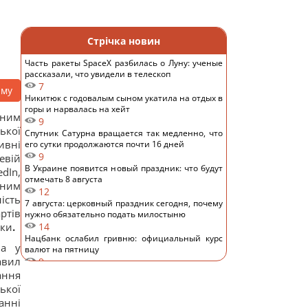
Стрічка новин
Часть ракеты SpaceX разбилась о Луну: ученые
рассказали, что увидели в телескоп
7
аму
Никитюк с годовалым сыном укатила на отдых в
горы и нарвалась на хейт
дним
9
ької
Спутник Сатурна вращается так медленно, что
ивні
его сутки продолжаются почти 16 дней
9
евій
В Украине появится новый праздник: что будут
dIn,
отмечать 8 августа
йним
12
ість
7 августа: церковный праздник сегодня, почему
ртів
нужно обязательно подать милостыню
ики
.
14
Нацбанк ослабил гривню: официальный курс
ма у
валют на пятницу
авил
9
Россияне нанесли удары по Днепропетровской
ання
области: погибли пять человек, много раненых
ької
14
анні