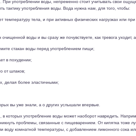
. При употреблении воды, непременно стоит учитывать свои ощущ
ь тактику употребления воды. Вода нужна нам, для того, чтобы:
т температуру тела, и при активных физических нагрузках или при
н очищенной воды и вы сразу же почувствуете, как тревога уходит, 
римите стакан воды перед употреблением пищи;
ет в похудении;
о от шлаков;
х, делая более эластичными;
орых вы уже знали, а о других услышали впервые.
, в которых употребление воды может наоборот навредить. Наприм
зникнуть проблемы, связанные с пищеварением. От кипятка тоже луч
ли воду комнатной температуры, с добавлением лимонного сока или 