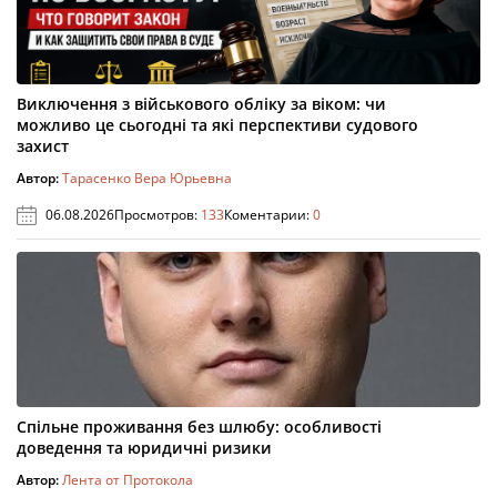
Виключення з військового обліку за віком: чи
можливо це сьогодні та які перспективи судового
захист
Автор:
Тарасенко Вера Юрьевна
06.08.2026
Просмотров:
133
Коментарии:
0
Спільне проживання без шлюбу: особливості
доведення та юридичні ризики
Автор:
Лента от Протокола