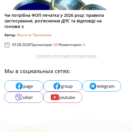
Чи потрібна ФОП печатка у 2026 році: правила
застосування, роз'яснення ДПС та відповіді на
головні з
Автор:
Лента от Протокола
05.08.2026
Просмотров:
369
Коментарии:
0
Смотреть все видео консультации
Мы в социальных сетях:
page
group
telegram
viber
youtube