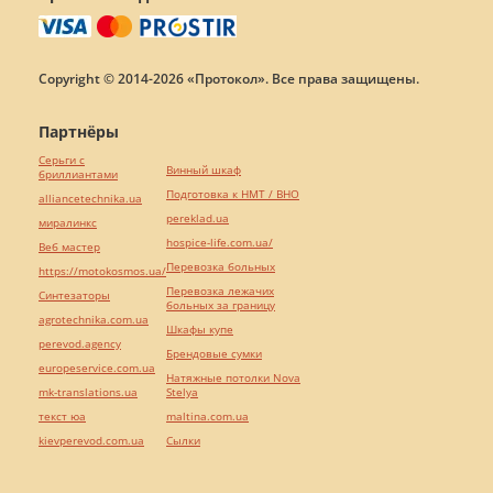
Copyright © 2014-2026 «Протокол». Все права защищены.
Партнёры
Серьги с
Винный шкаф
бриллиантами
Подготовка к НМТ / ВНО
alliancetechnika.ua
pereklad.ua
миралинкс
hospice-life.com.ua/
Веб мастер
Перевозка больных
https://motokosmos.ua/
Перевозка лежачих
Синтезаторы
больных за границу
agrotechnika.com.ua
Шкафы купе
perevod.agency
Брендовые сумки
europeservice.com.ua
Натяжные потолки Nova
mk-translations.ua
Stelya
текст юа
maltina.com.ua
kievperevod.com.ua
Cылки