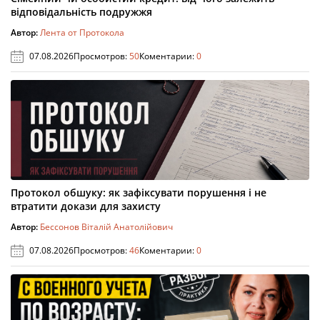
відповідальність подружжя
Автор:
Лента от Протокола
07.08.2026
Просмотров:
50
Коментарии:
0
Протокол обшуку: як зафіксувати порушення і не
втратити докази для захисту
Автор:
Бессонов Віталій Анатолійович
07.08.2026
Просмотров:
46
Коментарии:
0