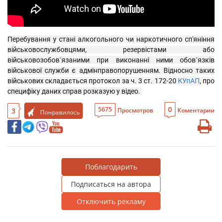
Перебування у стані алкогольного чи наркотичного сп'яніння 
військовослужбовцями, резервістами або 
військовозобов`язаними при виконанні ними обов`язків 
військової служби є адмінправопорушенням. Відносно таких 
військових складається протокол за ч. 3 ст. 172-20 
КУпАП
, про 
специфіку даних справ розказую у відео. 
0
5675
3
Просмотров
Коментарии
Понравилось
Поблагодарить
Подписаться на автора
Отключить рекламу