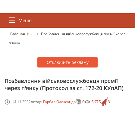
Меню
...
Главная
Позбавлення військовослужбовця премії через
п'янку...
Отключить рекламу
Позбавлення військовослужбовця премії
через п'янку (Протокол за ст. 172-20 КУпАП)
0
5675
14.11.2022
Автор:
Гарбар Олександр
3