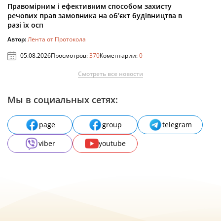
Правомірним і ефективним способом захисту
речових прав замовника на об’єкт будівництва в
разі їх осп
Автор:
Лента от Протокола
05.08.2026
Просмотров:
370
Коментарии:
0
Смотреть все новости
Мы в социальных сетях:
page
group
telegram
viber
youtube