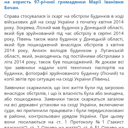
на користь 97-річної громадянки Марії Іванівни
Бочан.
Справа стосувалася їх скарг на обстріли будинків в ході
військових дій на сході України з початку квітня 2014
року. Зокрема, Лісний мав будинок у Донецькій області,
який був зруйнований під час обстрілу в серпні 2014
року, Півень також мала будинок у Донецькій області,
який був пошкоджений внаслідок обстрілів з квітня
2014 року, Анохін володів будинком у Луганській
області, який, знаходячись під постійними обстрілами з
літа 2014 року, також був пошкоджений. Як докази всі
три заявники надали копії технічних паспортів на
будинки, фотографії зруйнованого будинку (Лісний) та
копії звітів про ситуацію на сході України (Півень).
Заявники скаржилися, що їхні життя були під загрозою
внаслідок обстрілів, і що їх власність була або знищена,
або пошкоджена. Заявники також скаржаться загалом
на всі державні установи на сході України, включаючи
суди, які припинили працювати і були передислоковані
в райони, контрольовані урядом України. При цьому
вони посилаються на ст. 1 Протоколу №1 ("захист
власності"), ст. 2 ("право на життя"), ст. 6 §1 ("право на