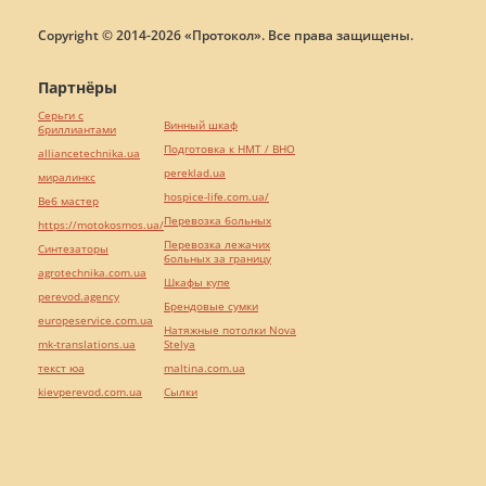
Copyright © 2014-2026 «Протокол». Все права защищены.
Партнёры
Серьги с
Винный шкаф
бриллиантами
Подготовка к НМТ / ВНО
alliancetechnika.ua
pereklad.ua
миралинкс
hospice-life.com.ua/
Веб мастер
Перевозка больных
https://motokosmos.ua/
Перевозка лежачих
Синтезаторы
больных за границу
agrotechnika.com.ua
Шкафы купе
perevod.agency
Брендовые сумки
europeservice.com.ua
Натяжные потолки Nova
mk-translations.ua
Stelya
текст юа
maltina.com.ua
kievperevod.com.ua
Cылки