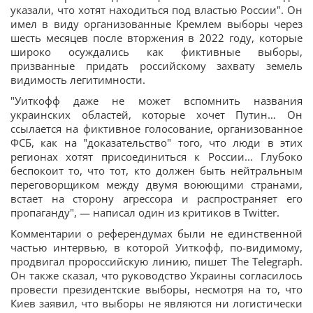
указали, что хотят находиться под властью России". Он
имел в виду организованные Кремлем выборы через
шесть месяцев после вторжения в 2022 году, которые
широко осуждались как фиктивные выборы,
призванные придать российскому захвату земель
видимость легитимности.
"Уиткофф даже не может вспомнить названия
украинских областей, которые хочет Путин… Он
ссылается на фиктивное голосование, организованное
ФСБ, как на "доказательство" того, что люди в этих
регионах хотят присоединиться к России... Глубоко
беспокоит то, что тот, кто должен быть нейтральным
переговорщиком между двумя воюющими странами,
встает на сторону агрессора и распространяет его
пропаганду", — написал один из критиков в Twitter.
Комментарии о референдумах были не единственной
частью интервью, в которой Уиткофф, по-видимому,
продвигал пророссийскую линию, пишет The Telegraph.
Он также сказал, что руководство Украины согласилось
провести президентские выборы, несмотря на то, что
Киев заявил, что выборы не являются ни логистически