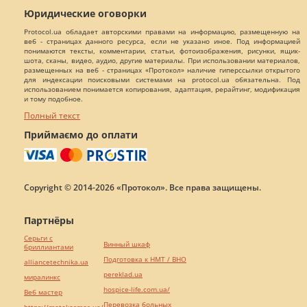
Юридические оговорки
Protocol.ua обладает авторскими правами на информацию, размещенную на
веб - страницах данного ресурса, если не указано иное. Под информацией
понимаются тексты, комментарии, статьи, фотоизображения, рисунки, ящик-
шота, сканы, видео, аудио, другие материалы. При использовании материалов,
размещенных на веб - страницах «Протокол» наличие гиперссылки открытого
для индексации поисковыми системами на protocol.ua обязательна. Под
использованием понимается копирования, адаптация, рерайтинг, модификация
и тому подобное.
Полный текст
Приймаємо до оплати
Copyright © 2014-2026 «Протокол». Все права защищены.
Партнёры
Серьги с
Винный шкаф
бриллиантами
Подготовка к НМТ / ВНО
alliancetechnika.ua
pereklad.ua
миралинкс
hospice-life.com.ua/
Веб мастер
Перевозка больных