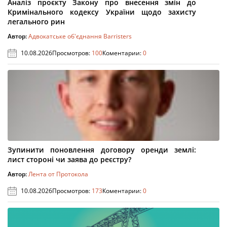
Аналіз проєкту Закону про внесення змін до
Кримінального кодексу України щодо захисту
легального рин
Автор:
Адвокатське об'єднання Barristers
10.08.2026
Просмотров:
100
Коментарии:
0
Зупинити поновлення договору оренди землі:
лист стороні чи заява до реєстру?
Автор:
Лента от Протокола
10.08.2026
Просмотров:
173
Коментарии:
0