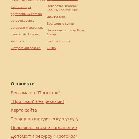
https://motokosmos.ua/
Перевозка лежачих
Синтезаторы
больных за границу
agrotechnika.com.ua
Шкафы купе
perevod.agency
Брендовые сумки
europeservice.com.ua
Натяжные потолки Nova
mk-translations.ua
Stelya
текст юа
maltina.com.ua
kievperevod.com.ua
Cылки
О проекте
Реклама на "Протокол"
"Протокол" без реклами!
Карта сайта
Тендер на юридическую услугу
Пользовательское соглашение
Допомогти ресурсу "Протокол"