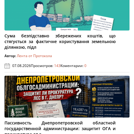
Сума безпідставно збережених коштів, що
стягується за фактичне користування земельною
ділянкою, підл
Автор:
Лента от Протокола
07.08.2026
Просмотров:
143
Коментарии:
0
Пассивность Днепропетровской областной
государственной администрации: защитит ОГА и