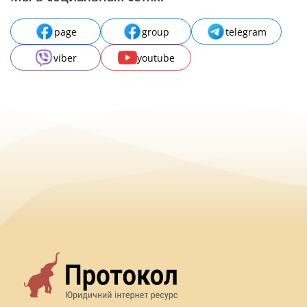
page
group
telegram
viber
youtube