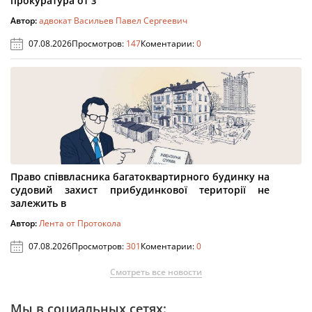
прокуратура от з
Автор:
адвокат Васильев Павел Сергеевич
07.08.2026
Просмотров:
147
Коментарии:
0
Право співвласника багатоквартирного будинку на
судовий захист прибудинкової території не
залежить в
Автор:
Лента от Протокола
07.08.2026
Просмотров:
301
Коментарии:
0
Смотреть все новости
Мы в социальных сетях: