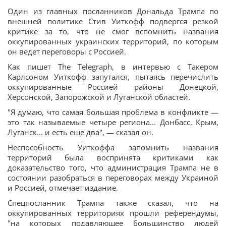
Один из главных посланников Дональда Трампа по
внешней политике Стив Уиткофф подвергся резкой
критике за то, что не смог вспомнить названия
оккупированных украинских территорий, по которым
он ведет переговоры с Россией.
Как пишет The Telegraph, в интервью с Такером
Карлсоном Уиткофф запутался, пытаясь перечислить
оккупированные Россией районы Донецкой,
Херсонской, Запорожской и Луганской областей.
"Я думаю, что самая большая проблема в конфликте —
это так называемые четыре региона... Донбасс, Крым,
Луганск... и есть еще два", — сказал он.
Неспособность Уиткоффа запомнить названия
территорий была воспринята критиками как
доказательство того, что администрация Трампа не в
состоянии разобраться в переговорах между Украиной
и Россией, отмечает издание.
Спецпосланник Трампа также сказал, что на
оккупированных территориях прошли референдумы,
"на которых подавляющее большинство людей