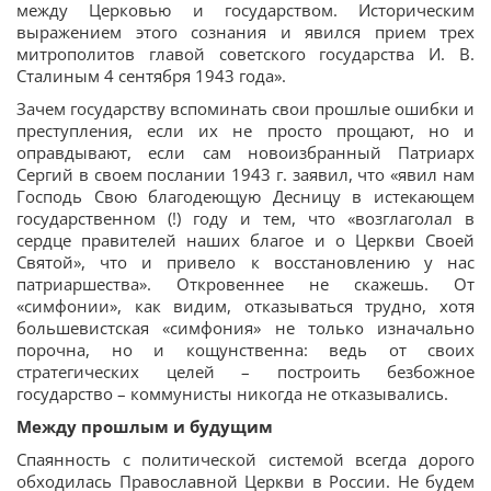
между Церковью и государством. Историческим
выражением этого сознания и явился прием трех
митрополитов главой советского государства И. В.
Сталиным 4 сентября 1943 года».
Зачем государству вспоминать свои прошлые ошибки и
преступления, если их не просто прощают, но и
оправдывают, если сам новоизбранный Патриарх
Сергий в своем послании 1943 г. заявил, что «явил нам
Господь Свою благодеющую Десницу в истекающем
государственном (!) году и тем, что «возглаголал в
сердце правителей наших благое и о Церкви Своей
Святой», что и привело к восстановлению у нас
патриаршества». Откровеннее не скажешь. От
«симфонии», как видим, отказываться трудно, хотя
большевистская «симфония» не только изначально
порочна, но и кощунственна: ведь от своих
стратегических целей – построить безбожное
государство – коммунисты никогда не отказывались.
Между прошлым и будущим
Спаянность с политической системой всегда дорого
обходилась Православной Церкви в России. Не будем