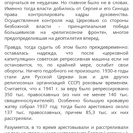
огорчаться ее неудачам. Но главное было не в словах.
Именно тогда власти добились от Сергия и его Синода
права контролировать кадры духовенства.
Осуществление контроля над Церковью со стороны
безбожной власти – принципиальная победа
большевиков на «религиозном фронте», многое
предопределившая на десятилетия вперед.
Правда, тогда судить об этом было преждевременно:
оставалась надежда, что после «церковной
капитуляции» советская репрессивная машина если не
остановится, то, по крайней мере, ослабит свои
обороты. Ничего подобного не произошло. 1930-е годы
стали для Русской Церкви (как и для других
религиозных организаций СССР) роковым временем.
Считается, что к 1941 г. за веру было репрессировано
350 тыс. православных (из них не менее 140 тыс.
священнослужителей). Особенно большую кровавую
жатву собрал 1937 год: тогда было арестовано около
137 тыс. православных, причем 85,3 тыс. их них
расстреляли.
Разумеется, в то время арестовывали и расстреливали