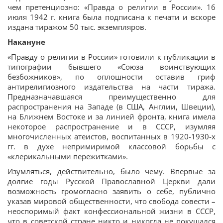
чем претенциозно: «Правда о религии в России». 16
июля 1942 г. книга была подписана к печати и вскоре
издана тиражом 50 тыс. экземпляров.
Накануне
«Правду о религии в России» готовили к публикации в
типографии бывшего «Союза воинствующих
безбожников», по оплошности оставив гриф
антирелигиозного издательства на части тиража.
Предназначавшаяся преимущественно для
распространения на Западе (в США, Англии, Швеции),
на Ближнем Востоке и за линией фронта, книга имела
некоторое распространение и в СССР, изумляя
многочисленных атеистов, воспитанных в 1920-1930-х
гг. в духе непримиримой классовой борьбы с
«клерикальными пережитками».
Изумляться, действительно, было чему. Впервые за
долгие годы Русской Православной Церкви дали
возможность громогласно заявить о себе, публично
указав мировой общественности, что свобода совести –
неоспоримый факт конфессиональной жизни в СССР,
что в советской стране никто и никогда не покушался