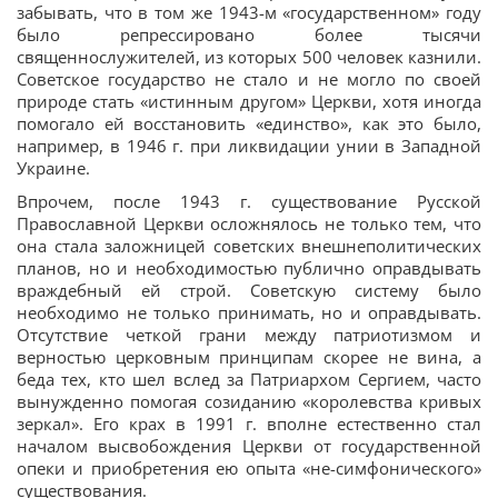
забывать, что в том же 1943-м «государственном» году
было репрессировано более тысячи
священнослужителей, из которых 500 человек казнили.
Советское государство не стало и не могло по своей
природе стать «истинным другом» Церкви, хотя иногда
помогало ей восстановить «единство», как это было,
например, в 1946 г. при ликвидации унии в Западной
Украине.
Впрочем, после 1943 г. существование Русской
Православной Церкви осложнялось не только тем, что
она стала заложницей советских внешнеполитических
планов, но и необходимостью публично оправдывать
враждебный ей строй. Советскую систему было
необходимо не только принимать, но и оправдывать.
Отсутствие четкой грани между патриотизмом и
верностью церковным принципам скорее не вина, а
беда тех, кто шел вслед за Патриархом Сергием, часто
вынужденно помогая созиданию «королевства кривых
зеркал». Его крах в 1991 г. вполне естественно стал
началом высвобождения Церкви от государственной
опеки и приобретения ею опыта «не-симфонического»
существования.