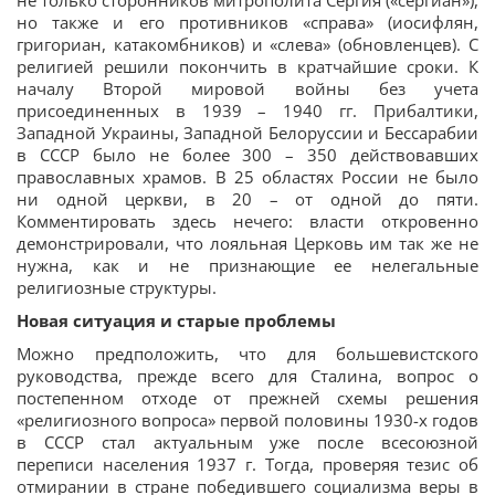
не только сторонников митрополита Сергия («сергиан»),
но также и его противников «справа» (иосифлян,
григориан, катакомбников) и «слева» (обновленцев). С
религией решили покончить в кратчайшие сроки. К
началу Второй мировой войны без учета
присоединенных в 1939 – 1940 гг. Прибалтики,
Западной Украины, Западной Белоруссии и Бессарабии
в СССР было не более 300 – 350 действовавших
православных храмов. В 25 областях России не было
ни одной церкви, в 20 – от одной до пяти.
Комментировать здесь нечего: власти откровенно
демонстрировали, что лояльная Церковь им так же не
нужна, как и не признающие ее нелегальные
религиозные структуры.
Новая ситуация и старые проблемы
Можно предположить, что для большевистского
руководства, прежде всего для Сталина, вопрос о
постепенном отходе от прежней схемы решения
«религиозного вопроса» первой половины 1930-х годов
в СССР стал актуальным уже после всесоюзной
переписи населения 1937 г. Тогда, проверяя тезис об
отмирании в стране победившего социализма веры в