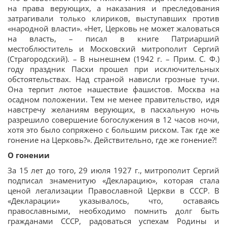
на права верующих, а наказания и преследования
затрагивали только клириков, выступавших против
«народной власти». «Нет, Церковь не может жаловаться
на власть, – писал в книге Патриарший
местоблюститель и Московский митрополит Сергий
(Страгородский). – В нынешнем (1942 г. – Прим. С. Ф.)
году праздник Пасхи прошел при исключительных
обстоятельствах. Над страной нависли грозные тучи.
Она терпит лютое нашествие фашистов. Москва на
осадном положении. Тем не менее правительство, идя
навстречу желаниям верующих, в пасхальную ночь
разрешило совершение богослужения в 12 часов ночи,
хотя это было сопряжено с большим риском. Так где же
гонение на Церковь?». Действительно, где же гонение?!
О гонении
За 15 лет до того, 29 июля 1927 г., митрополит Сергий
подписал знаменитую «Декларацию», которая стала
ценой легализации Православной Церкви в СССР. В
«Декларации» указывалось, что, оставаясь
православными, необходимо помнить долг быть
гражданами СССР, радоваться успехам Родины и