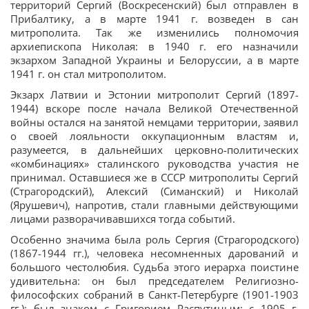
территорий Сергий (Воскресенский) был отправлен в
Прибалтику, а в марте 1941 г. возведен в сан
митрополита. Так же изменились полномочия
архиепископа Николая: в 1940 г. его назначили
экзархом Западной Украины и Белоруссии, а в марте
1941 г. он стал митрополитом.
Экзарх Латвии и Эстонии митрополит Сергий (1897-
1944) вскоре после начала Великой Отечественной
войны остался на занятой немцами территории, заявил
о своей лояльности оккупационным властям и,
разумеется, в дальнейших церковно-политических
«комбинациях» сталинского руководства участия не
принимал. Оставшиеся же в СССР митрополиты Сергий
(Страгородский), Алексий (Симанский) и Николай
(Ярушевич), напротив, стали главными действующими
лицами разворачивавшихся тогда событий.
Особенно значима была роль Сергия (Страгородского)
(1867-1944 гг.), человека несомненных дарований и
большого честолюбия. Судьба этого иерарха поистине
удивительна: он был председателем Религиозно-
философских собраний в Санкт-Петербурге (1901-1903
гг.); был знаком с Григорием Распутиным; с 1905 г.