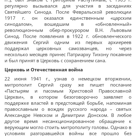
регулярно вызывался для участия в заседаниях
Святейшего Синода. После Февральской революции
1917 г. он оказался единственным «царским
синодалом», вошедшим в «обновленный»
революционным обер-прокурором В.Н. Львовым
Синод. После появления в 1922 г. обновленческого
движения Сергий одним из первых архиереев
поддержал церковных самозванцев, но через
несколько месяцев принес Патриарху Тихону покаяние
и был принят в Церковь с сохранением сана.
Церковь и Отечественная война
22 июня 1941 г., узнав о немецком вторжении,
митрополит Сергий сразу же пишет послание
«Пастырям и пасомым Христовой Православной
Церкви», в котором безоговорочно заявляет о
поддержке властей в предстоящей борьбе, напоминая
православным о вождях русского народа – святых
Александре Невском и Димитрии Донском. В любое
другое время несанкционированное обращение к
верующим могло стоить митрополиту головы. Однако в
условиях разгоравшейся войны все прошло без