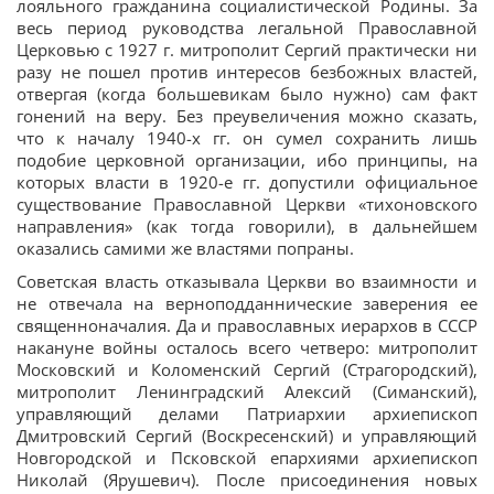
лояльного гражданина социалистической Родины. За
весь период руководства легальной Православной
Церковью с 1927 г. митрополит Сергий практически ни
разу не пошел против интересов безбожных властей,
отвергая (когда большевикам было нужно) сам факт
гонений на веру. Без преувеличения можно сказать,
что к началу 1940-х гг. он сумел сохранить лишь
подобие церковной организации, ибо принципы, на
которых власти в 1920-е гг. допустили официальное
существование Православной Церкви «тихоновского
направления» (как тогда говорили), в дальнейшем
оказались самими же властями попраны.
Советская власть отказывала Церкви во взаимности и
не отвечала на верноподданнические заверения ее
священноначалия. Да и православных иерархов в СССР
накануне войны осталось всего четверо: митрополит
Московский и Коломенский Сергий (Страгородский),
митрополит Ленинградский Алексий (Симанский),
управляющий делами Патриархии архиепископ
Дмитровский Сергий (Воскресенский) и управляющий
Новгородской и Псковской епархиями архиепископ
Николай (Ярушевич). После присоединения новых