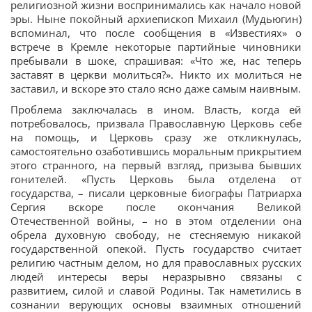
религиозной жизни воспринимались как начало новой
эры. Ныне покойный архиепископ Михаил (Мудьюгин)
вспоминал, что после сообщения в «Известиях» о
встрече в Кремле некоторые партийные чиновники
пребывали в шоке, спрашивая: «Что же, нас теперь
заставят в церкви молиться?». Никто их молиться не
заставил, и вскоре это стало ясно даже самым наивным.
Проблема заключалась в ином. Власть, когда ей
потребовалось, призвала Православную Церковь себе
на помощь, и Церковь сразу же откликнулась,
самостоятельно озаботившись моральным прикрытием
этого странного, на первый взгляд, призыва бывших
гонителей. «Пусть Церковь была отделена от
государства, – писали церковные биографы Патриарха
Сергия вскоре после окончания Великой
Отечественной войны, – но в этом отделении она
обрела духовную свободу, не стесняемую никакой
государственной опекой. Пусть государство считает
религию частным делом, но для православных русских
людей интересы веры неразрывно связаны с
развитием, силой и славой Родины. Так наметились в
сознании верующих основы взаимных отношений