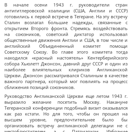
В начале осени 1943 г. руководители стран
антигитлеровской коалиции (США, Англии и СССР)
готовились к первой встрече в Тегеране. На эту встречу
Сталин возлагал большие надежды, связанные с
открытием Второго фронта. Стремясь воздействовать
на союзников, советский диктатор использовал
общественные движения Англии и США, в том числе и
английский Объединенный комитет помощи
Советскому Союзу. Во главе этого комитета тогда
находился «красный настоятель» Кентерберийского
собора Хьюлетт Джонсон, давний друг СССР и один из
наиболее влиятельных клириков Англиканской
Церкви. Джонсон рассматривался Сталиным в качестве
важного партнера, который мог повлиять на процесс
сближения позиций союзников.
Руководство Англиканской Церкви еще летом 1943 г.
выразило желание посетить Москву. Накануне
Тегеранской конференции подобный визит оказывался
как раз кстати. Но для того, чтобы он прошел на
высшем уровне, предпочтительнее было бы
организовать встречу англиканской делегации не с
местоблюстителем, а с Патриархом. Избрание