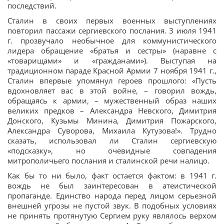
последствий.
Сталин в своих первых военных выступлениях
повторил пассажи сергиевского послания. 3 июля 1941
г. прозвучало необычное для коммунистического
лидера обращение «братья и сестры» (наравне с
«товарищами» и «гражданами»). Выступая на
традиционном параде Красной Армии 7 ноября 1941 г.,
Сталин впервые упомянул героев прошлого: «Пусть
вдохновляет вас в этой войне, – говорил вождь,
обращаясь к армии, – мужественный образ наших
великих предков – Александра Невского, Димитрия
Донского, Кузьмы Минина, Димитрия Пожарского,
Александра Суворова, Михаила Кутузова!». Трудно
сказать, использовал ли Сталин сергиевскую
«подсказку», но очевидные совпадения
митрополичьего послания и сталинской речи налицо.
Как бы то ни было, факт остается фактом: в 1941 г.
вождь не был заинтересован в атеистической
пропаганде. Единство народа перед лицом серьезной
внешней угрозы не пустой звук. В подобных условиях
не принять протянутую Сергием руку являлось верхом