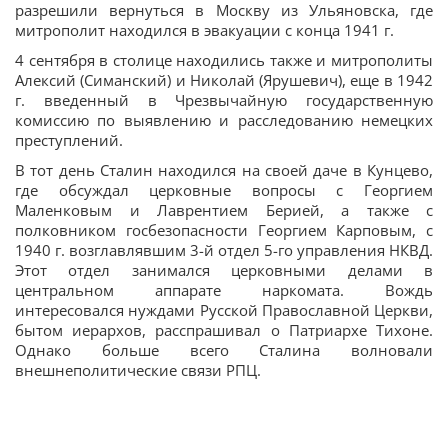
разрешили вернуться в Москву из Ульяновска, где
митрополит находился в эвакуации с конца 1941 г.
4 сентября в столице находились также и митрополиты
Алексий (Симанский) и Николай (Ярушевич), еще в 1942
г. введенный в Чрезвычайную государственную
комиссию по выявлению и расследованию немецких
преступлений.
В тот день Сталин находился на своей даче в Кунцево,
где обсуждал церковные вопросы с Георгием
Маленковым и Лаврентием Берией, а также с
полковником госбезопасности Георгием Карповым, с
1940 г. возглавлявшим 3-й отдел 5-го управления НКВД.
Этот отдел занимался церковными делами в
центральном аппарате наркомата. Вождь
интересовался нуждами Русской Православной Церкви,
бытом иерархов, расспрашивал о Патриархе Тихоне.
Однако больше всего Сталина волновали
внешнеполитические связи РПЦ.