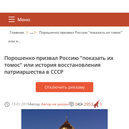
Меню
...
Главная
Порошенко призвал Россию "показать их томос"
или и...
Порошенко призвал Россию "показать их
томос" или история восстановления
патриаршества в СССР
Отключить рекламу
0
2953
13.01.2019
Автор:
Автор не указан
3