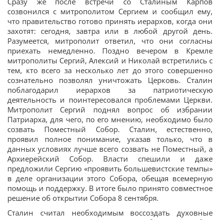
Сразу же после встречи со Сталиным Карпов
созвонился с митрополитом Сергием и сообщил ему,
что правительство готово принять иерархов, когда они
захотят: сегодня, завтра или в любой другой день.
Разумеется, митрополит ответил, что они согласны
приехать немедленно. Поздно вечером в Кремле
митрополиты Сергий, Алексий и Николай встретились с
тем, кто всего за несколько лет до этого совершенно
сознательно позволял уничтожать Церковь. Сталин
поблагодарил иерархов за патриотическую
деятельность и поинтересовался проблемами Церкви.
Митрополит Сергий поднял вопрос об избрании
Патриарха, для чего, по его мнению, необходимо было
созвать Поместный Собор. Сталин, естественно,
проявил полное понимание, указав только, что в
данных условиях лучше всего созвать не Поместный, а
Архиерейский Собор. Власти спешили и даже
предложили Сергию «проявить большевистские темпы»
в деле организации этого Собора, обещая всемерную
помощь и поддержку. В итоге было принято совместное
решение об открытии Собора 8 сентября.
Сталин считал необходимым воссоздать духовные