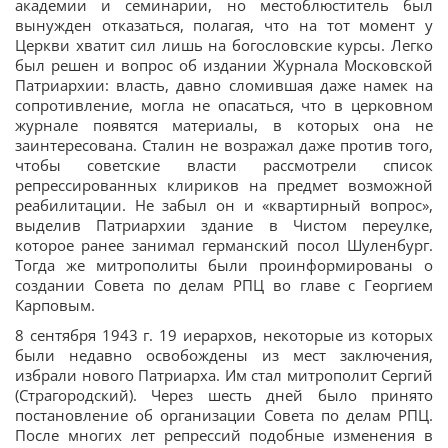
академии и семинарии, но местоблюститель был
вынужден отказаться, полагая, что на тот момент у
Церкви хватит сил лишь на богословские курсы. Легко
был решен и вопрос об издании Журнала Московской
Патриархии: власть, давно сломившая даже намек на
сопротивление, могла не опасаться, что в церковном
журнале появятся материалы, в которых она не
заинтересована. Сталин не возражал даже против того,
чтобы советские власти рассмотрели список
репрессированных клириков на предмет возможной
реабилитации. Не забыл он и «квартирный вопрос»,
выделив Патриархии здание в Чистом переулке,
которое ранее занимал германский посол Шуленбург.
Тогда же митрополиты были проинформированы о
создании Совета по делам РПЦ во главе с Георгием
Карповым.
8 сентября 1943 г. 19 иерархов, некоторые из которых
были недавно освобождены из мест заключения,
избрали нового Патриарха. Им стал митрополит Сергий
(Страгородский). Через шесть дней было принято
постановление об организации Совета по делам РПЦ.
После многих лет репрессий подобные изменения в