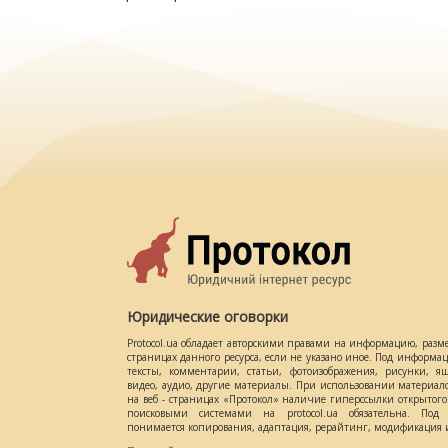
Юридические оговорки
Protocol.ua обладает авторскими правами на информацию, разм
страницах данного ресурса, если не указано иное. Под информ
тексты, комментарии, статьи, фотоизображения, рисунки, ящ
видео, аудио, другие материалы. При использовании материал
на веб - страницах «Протокол» наличие гиперссылки открытог
поисковыми системами на protocol.ua обязательна. Под 
понимается копирования, адаптация, рерайтинг, модификация и