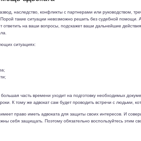
азвод, наследство, конфликты с партнерами или руководством, тр
Порой такие ситуации невозможно решить без судебной помощи. 
т ответить на ваши вопросы, подскажет ваши дальнейшие действия
ла.
ующих ситуациях:
ра;
ти;
большая часть времени уходит на подготовку необходимых докумен
оки. К тому же адвокат сам будет проводить встречи с людьми, ко
 имеет право иметь адвоката для защиты своих интересов. И сове
жны себя защищать. Поэтому обязательно воспользуйтесь этим св