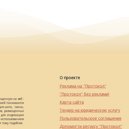
О проекте
Реклама на "Протокол"
"Протокол" без реклами!
ещенную на веб -
Карта сайта
ацией понимаются
ик-шота, сканы,
Тендер на юридическую услугу
ов, размещенных
о для индексации
Пользовательское соглашение
использованием
 тому подобное.
Допомогти ресурсу "Протокол"