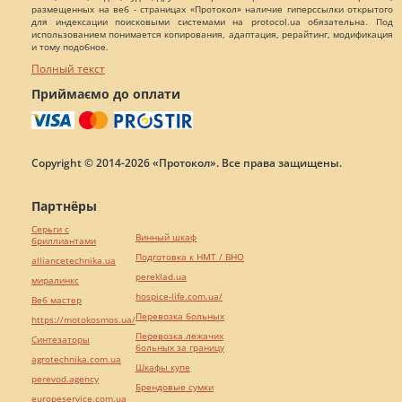
размещенных на веб - страницах «Протокол» наличие гиперссылки открытого
для индексации поисковыми системами на protocol.ua обязательна. Под
использованием понимается копирования, адаптация, рерайтинг, модификация
и тому подобное.
Полный текст
Приймаємо до оплати
Copyright © 2014-2026 «Протокол». Все права защищены.
Партнёры
Серьги с
Винный шкаф
бриллиантами
Подготовка к НМТ / ВНО
alliancetechnika.ua
pereklad.ua
миралинкс
hospice-life.com.ua/
Веб мастер
Перевозка больных
https://motokosmos.ua/
Перевозка лежачих
Синтезаторы
больных за границу
agrotechnika.com.ua
Шкафы купе
perevod.agency
Брендовые сумки
europeservice.com.ua