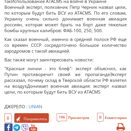
такИспользование ATACMS на войне в Украине
Военный эксперт, полковник Петр Черник назвал цели,
по которым будут бить ВСУ из ATACMS. По его словам,
Украину очень сильно донимает военная авиация
россиян, которая может брать на борт даже тяжелые
бомбы крупных калибров: ФАБ-100, 250, 500.
Как сказал военный, именно в средней полосе РФ еще
со времен СССР сосредоточено большое количество
аэродромов с такой авиацией.
Вас также могут заинтересовать новости:
"Красные линии - это блеф": эксперт объяснил, как
Путин противоречит своей же пропагандеЭксперт
рассказал, почему склад в Тверской области РФ взлетел
на воздухДонимает военная авиация: эксперт назвал
цели, по которым будут бить ВСУ из ATACMS
ДЖЕРЕЛО :
UNIAN
0
196
0
Просмотров
Коментарии
Понравилось