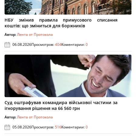
НБУ змінив правила примусового списання
коштів: що зміниться для боржників
Автор:
Лента от Протокола
06.08.2026
Просмотров:
404
Коментарии:
0
Суд оштрафував командира військової частини за
ігнорування рішення на 66 560 грн
Автор:
Лента от Протокола
05.08.2026
Просмотров:
516
Коментарии:
0