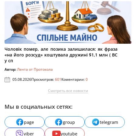
Чоловік помер, але позика залишилася: як фраза
«на його розсуд» коштувала дружині $1,1 млн ( ВС
у сп
Автор:
Лента от Протокола
05.08.2026
Просмотров:
601
Коментарии:
0
Смотреть все новости
Мы в социальных сетях:
page
group
telegram
viber
youtube