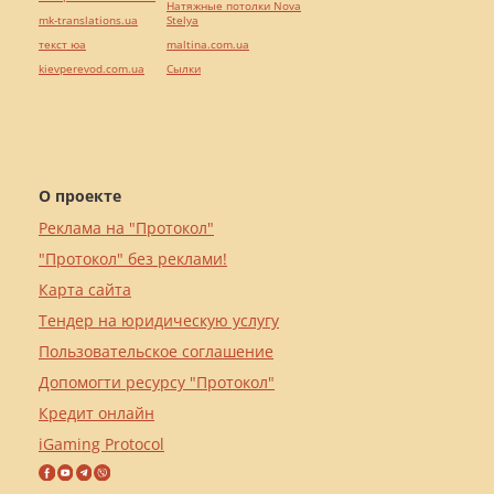
Натяжные потолки Nova
mk-translations.ua
Stelya
текст юа
maltina.com.ua
kievperevod.com.ua
Cылки
О проекте
Реклама на "Протокол"
"Протокол" без реклами!
Карта сайта
Тендер на юридическую услугу
Пользовательское соглашение
Допомогти ресурсу "Протокол"
Кредит онлайн
iGaming Protocol