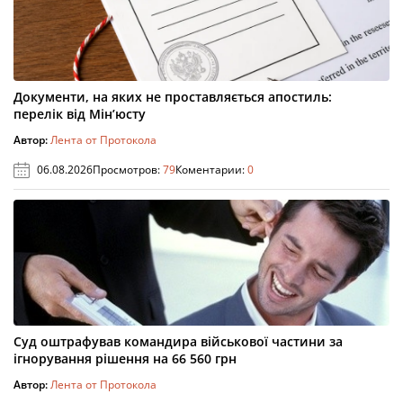
Документи, на яких не проставляється апостиль:
перелік від Мін’юсту
Автор:
Лента от Протокола
06.08.2026
Просмотров:
79
Коментарии:
0
Суд оштрафував командира військової частини за
ігнорування рішення на 66 560 грн
Автор:
Лента от Протокола