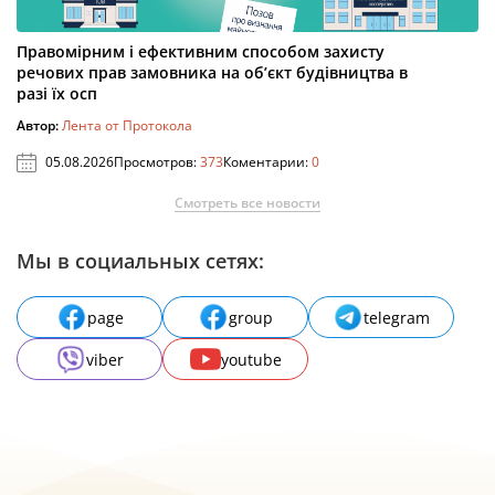
Правомірним і ефективним способом захисту
речових прав замовника на об’єкт будівництва в
разі їх осп
Автор:
Лента от Протокола
05.08.2026
Просмотров:
373
Коментарии:
0
Смотреть все новости
Мы в социальных сетях:
page
group
telegram
viber
youtube