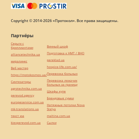
Copyright © 2014-2026 «Протокол». Все права защищены.
Партнёры
Серьги с
Винный шкаф
бриллиантами
Подготовка к НМТ / ВНО
alliancetechnika.ua
pereklad.ua
миралинкс
hospice-life.com.ua/
Веб мастер
Перевозка больных
https://motokosmos.ua/
Перевозка лежачих
Синтезаторы
больных за границу
agrotechnika.com.ua
Шкафы купе
perevod.agency
Брендовые сумки
europeservice.com.ua
Натяжные потолки Nova
mk-translations.ua
Stelya
текст юа
maltina.com.ua
kievperevod.com.ua
Cылки