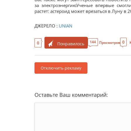
за электроэнергиюУченые впервые смогл
растет: астероид может врезаться в Луну в 2
ДЖЕРЕЛО :
UNIAN
0
144
0
Просмотров
Понравилось
Отключить рекламу
Оставьте Ваш комментарий: