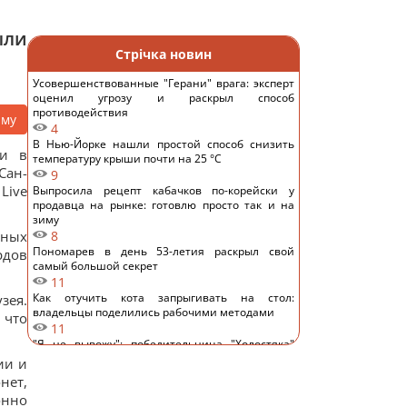
ыли
Стрічка новин
Усовершенствованные "Герани" врага: эксперт
оценил угрозу и раскрыл способ
противодействия
аму
4
В Нью-Йорке нашли простой способ снизить
ии в
температуру крыши почти на 25 °C
Сан-
9
Live
Выпросила рецепт кабачков по-корейски у
продавца на рынке: готовлю просто так и на
зиму
нных
8
Пономарев в день 53-летия раскрыл свой
рдов
самый большой секрет
11
Как отучить кота запрыгивать на стол:
зея.
владельцы поделились рабочими методами
 что
11
"Я не вывожу": победительница "Холостяка"
ошарашила признанием после свадьбы
ии и
13
нет,
Известный украинский певец попал в ДТП в
онно
Киеве и показал фото