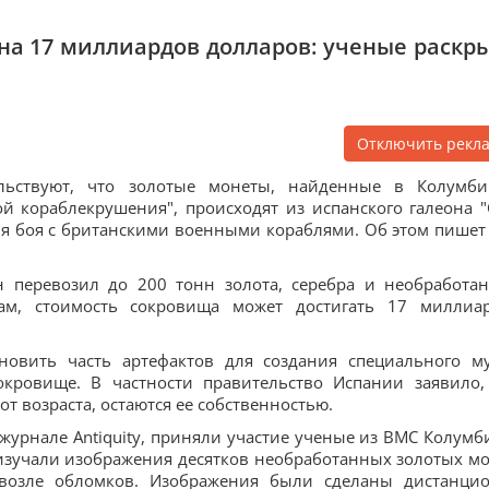
на 17 миллиардов долларов: ученые раскр
Отключить рекл
ельствуют, что золотые монеты, найденные в Колумб
й кораблекрушения", происходят из испанского галеона "
емя боя с британскими военными кораблями. Об этом пишет 
н перевозил до 200 тонн золота, серебра и необработа
ам, стоимость сокровища может достигать 17 миллиа
новить часть артефактов для создания специального му
окровище. В частности правительство Испании заявило,
т возраста, остаются ее собственностью.
урнале Antiquity, приняли участие ученые из ВМС Колумб
изучали изображения десятков необработанных золотых мо
возле обломков. Изображения были сделаны дистанци