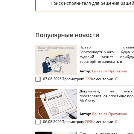
Поиск исполнителя для решения Вашей
Популярные новости
Право співвлас
багатоквартирного буди
судовий захист прибуди
території не залежить в
Автор:
Лента от Протокола
07.08.2026
Просмотров:
122
Коментарии:
0
Документи, на яки
проставляється апостиль: пере
Мін’юсту
Автор:
Лента от Протокола
06.08.2026
Просмотров:
209
Коментарии:
0
Суд оштрафував кома