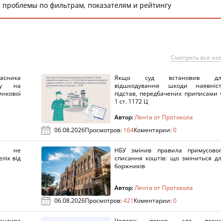
 проблемы по фильтрам, показателям и рейтингу
Смотреть все но
ника
Якщо суд встановив дл
нку на
відшкодування шкоди наявніс
нкової
підстав, передбачених приписами 
1 ст. 1172 Ц
Автор:
Лента от Протокола
06.08.2026
Просмотров:
164
Коментарии:
0
х не
НБУ змінив правила примусово
лік від
списання коштів: що зміниться д
боржників
Автор:
Лента от Протокола
06.08.2026
Просмотров:
421
Коментарии:
0
ндира
Чоловік помер, але позик