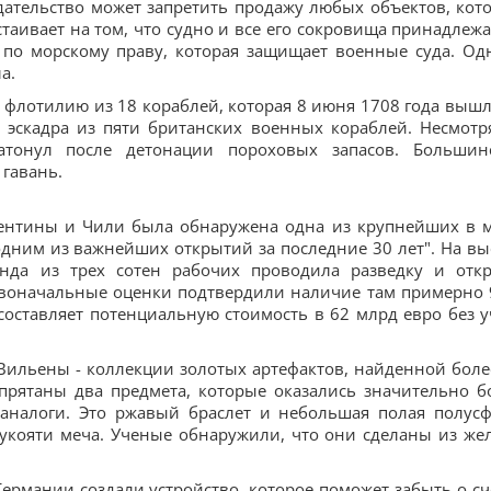
дательство может запретить продажу любых объектов, кот
таивает на том, что судно и все его сокровища принадлежа
по морскому праву, которая защищает военные суда. Од
а.
 флотилию из 18 кораблей, которая 8 июня 1708 года вышл
а эскадра из пяти британских военных кораблей. Несмотр
затонул после детонации пороховых запасов. Большин
 гавань.
гентины и Чили была обнаружена одна из крупнейших в 
одним из важнейших открытий за последние 30 лет". На вы
нда из трех сотен рабочих проводила разведку и отк
воначальные оценки подтвердили наличие там примерно 
 составляет потенциальную стоимость в 62 млрд евро без у
 Вильены - коллекции золотых артефактов, найденной боле
спрятаны два предмета, которые оказались значительно б
аналоги. Это ржавый браслет и небольшая полая полусф
укояти меча. Ученые обнаружили, что они сделаны из жел
Германии создали устройство, которое поможет забыть о сч