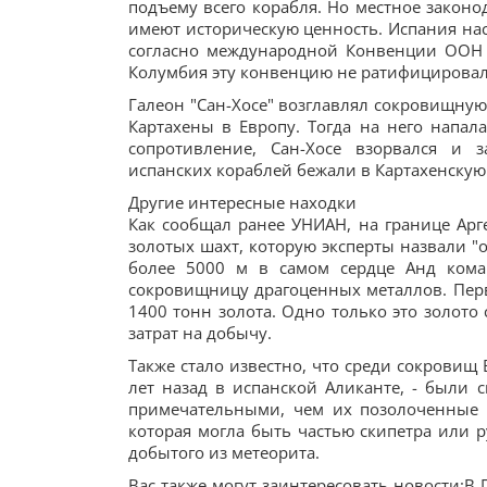
подъему всего корабля. Но местное законо
имеют историческую ценность. Испания нас
согласно международной Конвенции ООН 
Колумбия эту конвенцию не ратифицировал
Галеон "Сан-Хосе" возглавлял сокровищную
Картахены в Европу. Тогда на него напал
сопротивление, Сан-Хосе взорвался и 
испанских кораблей бежали в Картахенскую
Другие интересные находки
Как сообщал ранее УНИАН, на границе Ар
золотых шахт, которую эксперты назвали "
более 5000 м в самом сердце Анд кома
сокровищницу драгоценных металлов. Пер
1400 тонн золота. Одно только это золото
затрат на добычу.
Также стало известно, что среди сокровищ
лет назад в испанской Аликанте, - были 
примечательными, чем их позолоченные 
которая могла быть частью скипетра или р
добытого из метеорита.
Вас также могут заинтересовать новости:В 