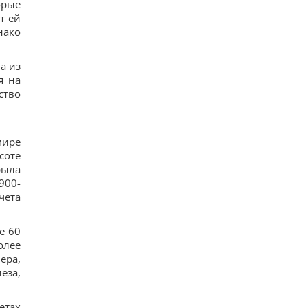
орые
т ей
нако
а из
я на
ство
мире
соте
рыла
900-
чета
е 60
олее
ера,
еза,
етах