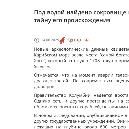
Под водой найдено сокровище 
тайну его происхождения
0
144
14.06.2025
0
Новые археологические данные свидет
Карибском море возле места "самой богато
Хосе", который затонул в 1708 году во вр
Science.
Отмечается, что на момент аварии галео
драгоценностей. По современным оценк
долларов.
Правительство Колумбии надеется восста
Однако есть и другие претенденты на с
обломки ее военных кораблей, независимо о
В новом исследовании, опубликованном в ж
других государственных учреждений. Они 
лежащих на глубине около 600 метров 