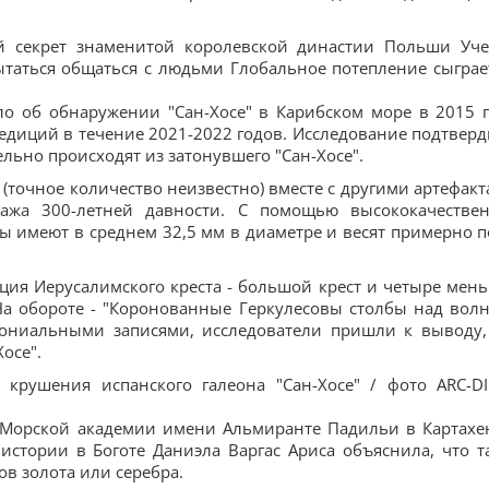
ый секрет знаменитой королевской династии Польши Уч
ытаться общаться с людьми Глобальное потепление сыграе
о об обнаружении "Сан-Хосе" в Карибском море в 2015 г
едиций в течение 2021-2022 годов. Исследование подтверд
льно происходят из затонувшего "Сан-Хосе".
(точное количество неизвестно) вместе с другими артефакт
пажа 300-летней давности. С помощью высококачестве
ы имеют в среднем 32,5 мм в диаметре и весят примерно п
ция Иерусалимского креста - большой крест и четыре мен
 На обороте - "Коронованные Геркулесовы столбы над вол
лониальными записями, исследователи пришли к выводу,
осе".
 крушения испанского галеона "Сан-Хосе" / фото ARC-D
з Морской академии имени Альмиранте Падильи в Картахе
истории в Боготе Даниэла Варгас Ариса объяснила, что т
в золота или серебра.