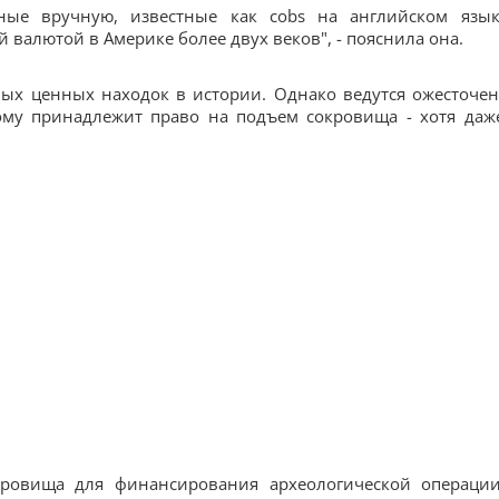
ные вручную, известные как cobs на английском язы
 валютой в Америке более двух веков", - пояснила она.
амых ценных находок в истории. Однако ведутся ожесточе
ому принадлежит право на подъем сокровища - хотя даж
кровища для финансирования археологической операци