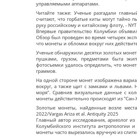
управляемыми аппаратами.
Читайте также: Ученые разгадали главн
считают, что горбатые киты могут тайно п
руку российскому и китайскому флоту, - NYT
Впервые правительство Колумбии объявил
Обзор был проведен во время четырех эксп
что монеты и обломки вокруг них действите
Ученые обнаружили десятки золотых монет 
пушками, грузом, предметами быта эки
фотосъемки удалось определить, что монет
граммов.
На одной стороне монет изображена вариа
вокруг, а также щит с замками и львами.
моря". Сравнив визуальные данные с ко
монеты действительно происходят из "Сан-Х
Золотые монеты, найденные возле места
2022/Vargas Ariza et al. Antiquity 2025
Главный автор исследования, археолог и
Колумбийского института антропологии и 
монеты часто вырезались вручную из слитко