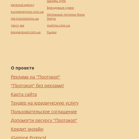
Шкафы купе
perevod.agency
Брендовые сумки
europeservice.com.ua
Натяжные потолки Nova
mk-translations.ua
Stelya
текст юа
maltina.com.ua
kievperevod.com.ua
Cылки
О проекте
Реклама на "Протокол"
"Протокол" без реклами!
Карта сайта
Тендер на юридическую услугу
Пользовательское соглашение
Допомогти ресурсу "Протокол"
Кредит онлайн
iGaming Protocol