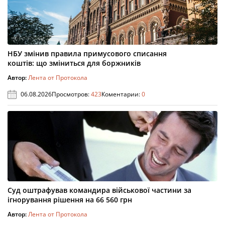
НБУ змінив правила примусового списання
коштів: що зміниться для боржників
Автор:
Лента от Протокола
06.08.2026
Просмотров:
423
Коментарии:
0
Суд оштрафував командира військової частини за
ігнорування рішення на 66 560 грн
Автор:
Лента от Протокола