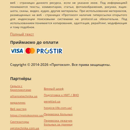
веб - страницах данного ресурса, если не указано иное. Под информацией
понимаются тексты, комментарии, статьи, фотоизображения, рисунки, ящик-
шота, сканы, видео, аудио, другие материалы. При использовании материалов,
размещенных на веб - страницах «Протокол» наличие гиперссылки открытого
для индексации поисковыми системами на protocol.ua обязательна. Под
использованием понимается копирования, адаптация, рерайтинг, модификация
и тому подобное.
Полный текст
Приймаємо до оплати
Copyright © 2014-2026 «Протокол». Все права защищены.
Партнёры
Серьги с
Винный шкаф
бриллиантами
Подготовка к НМТ / ВНО
alliancetechnika.ua
pereklad.ua
миралинкс
hospice-life.com.ua/
Веб мастер
Перевозка больных
https://motokosmos.ua/
Перевозка лежачих
Синтезаторы
больных за границу
agrotechnika.com.ua