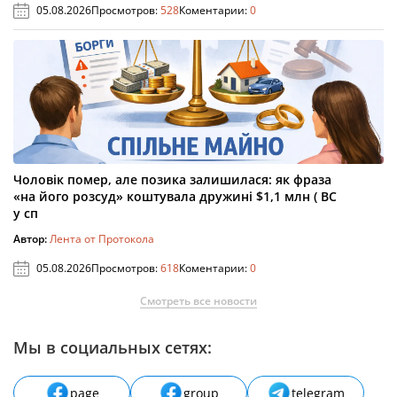
05.08.2026
Просмотров:
528
Коментарии:
0
Чоловік помер, але позика залишилася: як фраза
«на його розсуд» коштувала дружині $1,1 млн ( ВС
у сп
Автор:
Лента от Протокола
05.08.2026
Просмотров:
618
Коментарии:
0
Смотреть все новости
Мы в социальных сетях:
page
group
telegram