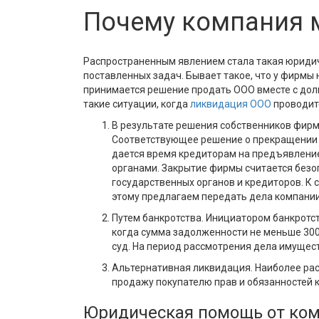
Почему компания 
Распространенным явлением стала такая юридич
поставленных задач. Бывает такое, что у фирмы 
принимается решение продать ООО вместе с дол
такие ситуации, когда
ликвидация OOO
проводит
В результате решения собственников фирмы
Соответствующее решение о прекращении д
дается время кредиторам на предъявлени
органами. Закрытие фирмы считается безо
государственных органов и кредиторов. К 
этому предлагаем передать дела компании
Путем банкротства. Инициатором банкротст
когда сумма задолженности не меньше 300
суд. На период рассмотрения дела имущест
Альтернативная ликвидация. Наиболее рас
продажу покупателю прав и обязанностей 
Юридическая помощь от ком