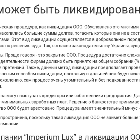
может быть ликвидирова
еская процедура, как ликвидация ООО. Обусловлено это многими 
накопились большие суммы долгов, погасить которые она не в сос
гами. Этот вид ликвидации осуществляется в добровольном поряд
ся по решению суда. Так, согласно законодательству Украины, су
. Проще говоря - это закрытие ООО. Процедура достаточно сложна
еятельности фирмы должно быть принято на общем собрании (¾ го
е претензий. Также, данный метод ликвидации предполагает про
пасным способом ликвидации, поскольку в дальнейшем будут искл
сожалению, сам процесс очень утомительный и без подкованности 
.
ва могут выступать кредиторы или собственники предприятия. Да
 минимальных заработных плат. Решение о банкротстве принимае
во ООО будет арестовано. Процедура имеет значительный минус - 
пространена, поскольку такая ликвидация ООО не займет больше 
компании.
пании “Imperium Lux” в ликвидации О