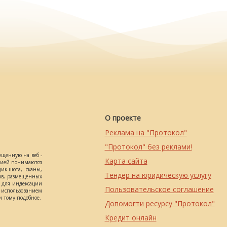
О проекте
Реклама на "Протокол"
"Протокол" без реклами!
ещенную на веб -
Карта сайта
ацией понимаются
ик-шота, сканы,
Тендер на юридическую услугу
ов, размещенных
о для индексации
Пользовательское соглашение
использованием
 тому подобное.
Допомогти ресурсу "Протокол"
Кредит онлайн