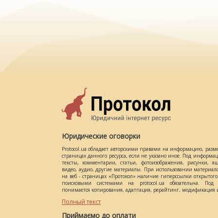
Юридические оговорки
Protocol.ua обладает авторскими правами на информацию, разм
страницах данного ресурса, если не указано иное. Под информ
тексты, комментарии, статьи, фотоизображения, рисунки, ящ
видео, аудио, другие материалы. При использовании материал
на веб - страницах «Протокол» наличие гиперссылки открытог
поисковыми системами на protocol.ua обязательна. Под 
понимается копирования, адаптация, рерайтинг, модификация и
Полный текст
Приймаємо до оплати