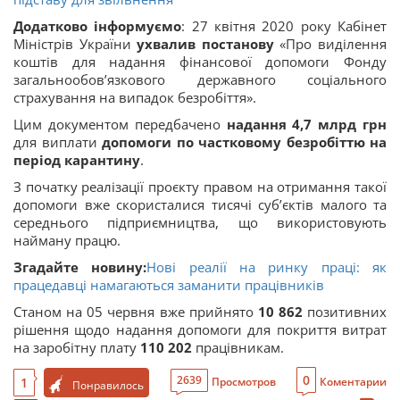
Додатково інформуємо
: 27 квітня 2020 року Кабінет
Міністрів України
ухвалив постанову
«Про виділення
коштів для надання фінансової допомоги Фонду
загальнообов’язкового державного соціального
страхування на випадок безробіття».
Цим документом передбачено
надання
4,7 млрд грн
для виплати
допомоги по частковому безробіттю на
період карантину
.
З початку реалізації проєкту правом на отримання такої
допомоги вже скористалися тисячі суб’єктів малого та
середнього підприємництва, що використовують
найману працю.
Згадайте новину:
Нові реалії на ринку праці: як
працедавці намагаються заманити працівників
Станом на 05 червня вже прийнято
10 862
позитивних
рішення щодо надання допомоги для покриття витрат
на заробітну плату
110 202
працівникам.
0
2639
1
Просмотров
Коментарии
Понравилось