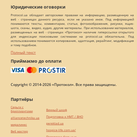
Юридические оговорки
Protocol.ua обладает авторскими правами на информацию, размещенную на
веб - страницах данного ресурса, если не указано иное. Под информацией
понимаются тексты, комментарии, статьи, фотоизображения, рисунки, ящик-
шота, сканы, видео, аудио, другие материалы. При использовании материалов,
размещенных на веб - страницах «Протокол» наличие гиперссылки открытого
для индексации поисковыми системами на protocol.ua обязательна. Под
использованием понимается копирования, адаптация, рерайтинг, модификация
и тому подобное.
Полный текст
Приймаємо до оплати
Copyright © 2014-2026 «Протокол». Все права защищены.
Партнёры
Серьги с
Винный шкаф
бриллиантами
Подготовка к НМТ / ВНО
alliancetechnika.ua
pereklad.ua
миралинкс
hospice-life.com.ua/
Веб мастер
Перевозка больных