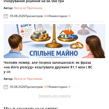
ігнорування рішення на 66 560 грн
Автор:
Лента от Протокола
05.08.2026
Просмотров:
446
Коментарии:
0
Чоловік помер, але позика залишилася: як фраза
«на його розсуд» коштувала дружині $1,1 млн ( ВС
у сп
Автор:
Лента от Протокола
05.08.2026
Просмотров:
539
Коментарии:
0
Смотреть все новости
Мы в социальных сетях: