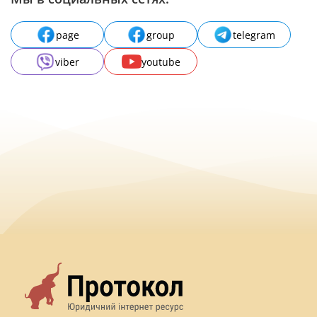
page
group
telegram
viber
youtube