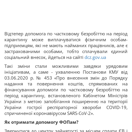
Відтепер допомога по частковому безробіттю на період
карантину може виплачуватися фізичним особам-
підприємцям, які не мають найманих працівників, але є
застрахованими особами, тобто сплачували єдиний
соціальний внесок, йдеться на сайті
dcz.gov.ua
Такі зміни стали можливими завдяки урядовим
ініціативам, а саме - ухваленню Постанови КМУ від
03.06.2020 р. № 453 «Про внесення змін до Порядку
надання та повернення коштів, спрямованих на
фінансування допомоги по частковому безробіттю на
період карантину, встановленого Кабінетом Міністрів
України з метою запобігання поширенню на території
України гострої респіраторної хвороби COVID-19,
спричиненої коронавірусом SARS-CoV-2».
Як отримати допомогу ФОПам?
Звернутися до центру зайнятості за місцем сплати ЄВ і