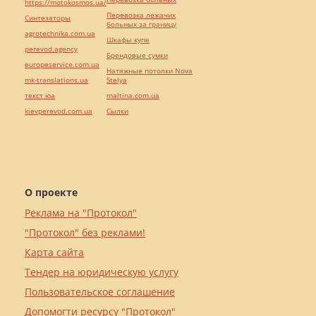
https://motokosmos.ua/
Перевозка лежачих
Синтезаторы
больных за границу
agrotechnika.com.ua
Шкафы купе
perevod.agency
Брендовые сумки
europeservice.com.ua
Натяжные потолки Nova
mk-translations.ua
Stelya
текст юа
maltina.com.ua
kievperevod.com.ua
Cылки
О проекте
Реклама на "Протокол"
"Протокол" без реклами!
Карта сайта
Тендер на юридическую услугу
Пользовательское соглашение
Допомогти ресурсу "Протокол"