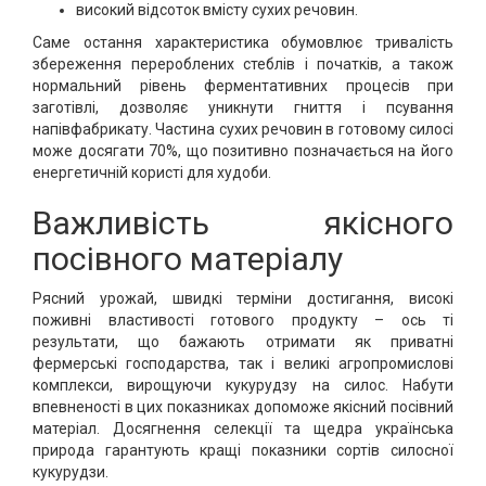
високий відсоток вмісту сухих речовин.
Саме остання характеристика обумовлює тривалість
збереження перероблених стеблів і початків, а також
нормальний рівень ферментативних процесів при
заготівлі, дозволяє уникнути гниття і псування
напівфабрикату. Частина сухих речовин в готовому силосі
може досягати 70%, що позитивно позначається на його
енергетичній користі для худоби.
Важливість якісного
посівного матеріалу
Рясний урожай, швидкі терміни достигання, високі
поживні властивості готового продукту – ось ті
результати, що бажають отримати як приватні
фермерські господарства, так і великі агропромислові
комплекси, вирощуючи кукурудзу на силос. Набути
впевненості в цих показниках допоможе якісний посівний
матеріал. Досягнення селекції та щедра українська
природа гарантують кращі показники сортів силосної
кукурудзи.