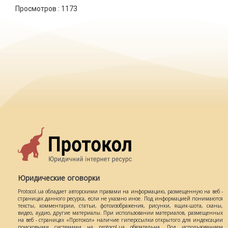
Просмотров :
1173
Юридические оговорки
Protocol.ua обладает авторскими правами на информацию, размещенную на веб -
страницах данного ресурса, если не указано иное. Под информацией понимаются
тексты, комментарии, статьи, фотоизображения, рисунки, ящик-шота, сканы,
видео, аудио, другие материалы. При использовании материалов, размещенных
на веб - страницах «Протокол» наличие гиперссылки открытого для индексации
поисковыми системами на protocol.ua обязательна. Под использованием