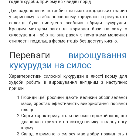
годівлі худоби, причому всіх видів і порід.
Для задоволення потреби сільськогосподарських тварин
у корисному та збалансованому харчуванні в результаті
селекції було виведено особливі гібриди кукурудзи.
Кращим методом заготівлі кормової бази на зиму є
силосування - збір пагонів разом з початками молочної
стиглості і подальша ферментація без доступу кисню.
Переваги
вирощування
кукурудзи на силос
Характеристики силосної кукурудзи в якості корму для
худоби робить її вирощування вигідним з наступних
причин:
Гібриди цієї рослини дають великий обсяг зеленої
маси, зростає ефективність використання посівної
площі.
Сорти характеризуються високою врожайністю, що
дозволяє отримати на виході велику товарну вагу
корму.
Склад отриманого силосу має добру поживність і