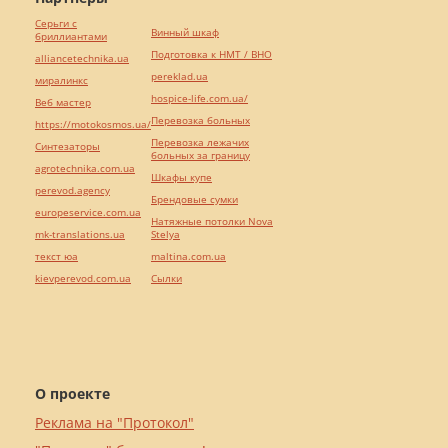
Серьги с
Винный шкаф
бриллиантами
Подготовка к НМТ / ВНО
alliancetechnika.ua
pereklad.ua
миралинкс
hospice-life.com.ua/
Веб мастер
Перевозка больных
https://motokosmos.ua/
Перевозка лежачих
Синтезаторы
больных за границу
agrotechnika.com.ua
Шкафы купе
perevod.agency
Брендовые сумки
europeservice.com.ua
Натяжные потолки Nova
mk-translations.ua
Stelya
текст юа
maltina.com.ua
kievperevod.com.ua
Cылки
О проекте
Реклама на "Протокол"