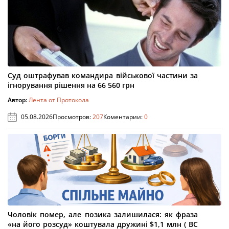
Суд оштрафував командира військової частини за
ігнорування рішення на 66 560 грн
Автор:
Лента от Протокола
05.08.2026
Просмотров:
207
Коментарии:
0
Чоловік помер, але позика залишилася: як фраза
«на його розсуд» коштувала дружині $1,1 млн ( ВС