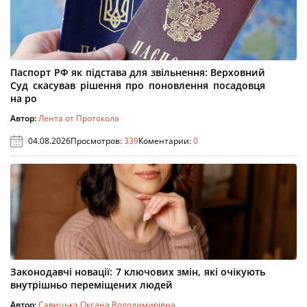
Паспорт РФ як підстава для звільнення: Верховний
Суд скасував рішення про поновлення посадовця
на ро
Автор:
Лента от Протокола
04.08.2026
Просмотров:
339
Коментарии:
0
Законодавчі новації: 7 ключових змін, які очікують
внутрішньо переміщених людей
Автор:
Савицька Оксана Володимирівна