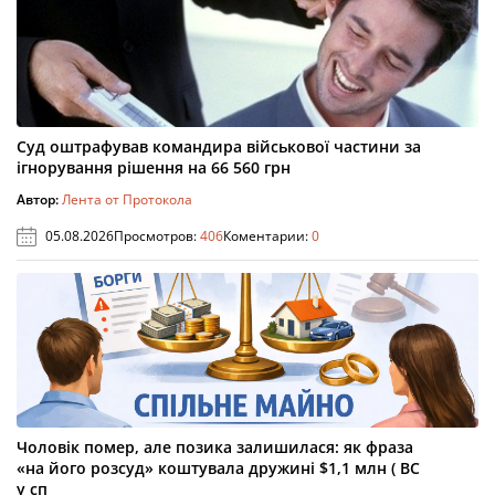
Суд оштрафував командира військової частини за
ігнорування рішення на 66 560 грн
Автор:
Лента от Протокола
05.08.2026
Просмотров:
406
Коментарии:
0
Чоловік помер, але позика залишилася: як фраза
«на його розсуд» коштувала дружині $1,1 млн ( ВС
у сп