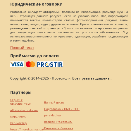
Юридические оговорки
Protocol.ua обладает авторскими правами на информацию, размещенную на
веб - страницах данного ресурса, если не указано иное. Под информацией
понимаются тексты, комментарии, статьи, фотоизображения, рисунки, ящик-
шота, сканы, видео, аудио, другие материалы. При использовании материалов,
размещенных на веб - страницах «Протокол» наличие гиперссылки открытого
для индексации поисковыми системами на protocol.ua обязательна. Под
использованием понимается копирования, адаптация, рерайтинг, модификация
и тому подобное.
Полный текст
Приймаємо до оплати
Copyright © 2014-2026 «Протокол». Все права защищены.
Партнёры
Серьги с
Винный шкаф
бриллиантами
Подготовка к НМТ / ВНО
alliancetechnika.ua
pereklad.ua
миралинкс
hospice-life.com.ua/
Веб мастер
Перевозка больных
https://motokosmos.ua/