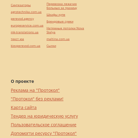
Перевозка лежачих
Синтезаторы
больных за границу
agrotechnika.com.ua
Шкафы купе
perevod.agency
Брендовые сумки
europeservice.com.ua
Натяжные потолки Nova
mk-translations.ua
Stelya
текст юа
maltina.com.ua
kievperevod.com.ua
Cылки
О проекте
Реклама на "Протокол"
"Протокол" без реклами!
Карта сайта
Тендер на юридическую услугу
Пользовательское соглашение
Допомогти ресурсу "Протокол"