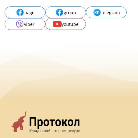
page
group
telegram
viber
youtube