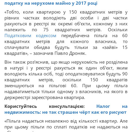
податку на нерухоме майно у 2017 році
«Тобто, коли квартирою у 150 квадратних метрів у
рівних частках володіють дві особи і дві частки
рахуються в реєстрі як окремі об’єкти, кожному з них
належить по 75 квадратних метрів. Оскільки
Податковим кодексом
передбачена пільга на 60
квадратних метрів для кожного власника, то
сплачувати обидва будуть тільки за «зайві» 15
квадратів», – зазначив Павло Дроняк.
Він також роз’яснив, що якщо нерухомість не розділена
в натурі і у реєстрі рахується як один об’єкт, яким
володіють кілька осіб, тоді оподатковуватися будуть 90
квадратних метрів, оскільки 150 квадратів
зменшуються на пільгові 60. При цьому пільга
надаватиметься тільки одному з власників, на якого в
держреєстрі зареєстрована квартира.
Користуйтесь консультацією:
Налог на
недвижимость: не так страшен чёрт как его рисуют
«Пільга надається незалежно від кількості квартир. Але
при цьому пільги по сплаті податків не надаються на