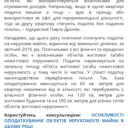
об’єкти, які використовуються власниками для
отримання доходів. Наприклад, якщо в одній квартирі
людина мешкає а іншу – здає в оренду або
використовує як офіс для підприємницької діяльності,
тоді за другу квартиру стягують податок без надання
пільги», – підкреслив Павло Дроняк.
Нагадаємо, що цього року платники сплачують податок
на нерухоме майно, відмінне від земельної ділянки, за
звітний 2016 рік. Платниками є всі фізичні та юридичні
особи, які є власниками об’єктів житлової та/або
нежитлової нерухомості. Податок нараховується на
загальну площу об’єкта житлової та/або нежитлової
нерухомості, у тому числі їх часток. У сплаті податку
законодавством передбачено пільги. Так, база
оподаткування зменшується на 60 кв. метрів для
квартир незалежно від їх кількості, які перебувають у
власності фізичної особи, на 120 кв. метрів для
житлових будинків та на 180 кв. метрів для різних типів
об’єктів житлової нерухомості.
Користуйтесь консультацією:
ОСОБЛИВОСТІ
ОПОДАТКУВАННЯ ОБ'ЄКТІВ НЕРУХОМОГО МАЙНА В
ЦЬОМУ РОЦІ