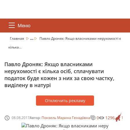
Меню
...
Главная
Павло Дроняк: Якщо власниками нерухомості є
кілька...
Павло Дроняк: Якщо власниками
нерухомості є кілька осіб, сплачувати
податок буде кожен з них за свою частку,
виділену в натурі
Отключить рекламу
0
1296
08.08.2017
Автор:
Понзель Марина Генадіївна
1