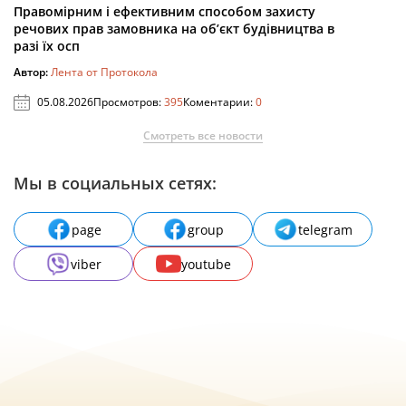
Правомірним і ефективним способом захисту
речових прав замовника на об’єкт будівництва в
разі їх осп
Автор:
Лента от Протокола
05.08.2026
Просмотров:
395
Коментарии:
0
Смотреть все новости
Мы в социальных сетях:
page
group
telegram
viber
youtube