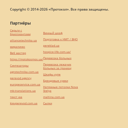
Copyright © 2014-2026 «Протокол». Все права защищены.
Партнёры
Серьги с
Винный шкаф
бриллиантами
Подготовка к НМТ / ВНО
alliancetechnika.ua
pereklad.ua
миралинкс
hospice-life.com.ua/
Веб мастер
Перевозка больных
https://motokosmos.ua/
Перевозка лежачих
Синтезаторы
больных за границу
agrotechnika.com.ua
Шкафы купе
perevod.agency
Брендовые сумки
europeservice.com.ua
Натяжные потолки Nova
mk-translations.ua
Stelya
текст юа
maltina.com.ua
kievperevod.com.ua
Cылки